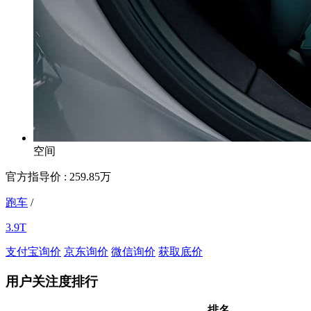
空间
官方指导价 :
259.85万
跑车
/
3.9T
支付宝询价
京东询价
微信询价
获取底价
用户关注度排行
排名