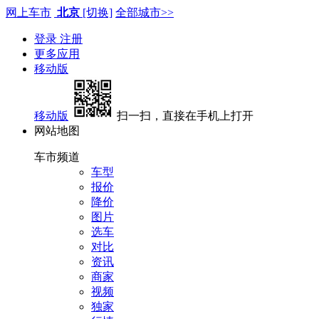
网上车市
北京
[切换]
全部城市>>
登录
注册
更多应用
移动版
移动版
扫一扫，直接在手机上打开
网站地图
车市频道
车型
报价
降价
图片
选车
对比
资讯
商家
视频
独家