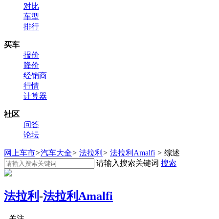
对比
车型
排行
买车
报价
降价
经销商
行情
计算器
社区
问答
论坛
网上车市
>
汽车大全
>
法拉利
>
法拉利Amalfi
>
综述
请输入搜索关键词
搜索
法拉利
-
法拉利Amalfi
关注