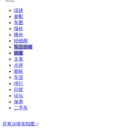
综述
参配
车图
报价
降价
经销商
车主价格
销量
文章
点评
能耗
车贷
排行
问答
论坛
保养
二手车
共有26张实拍图 >