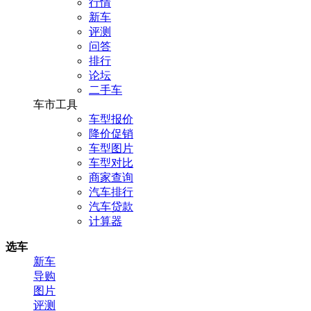
行情
新车
评测
问答
排行
论坛
二手车
车市工具
车型报价
降价促销
车型图片
车型对比
商家查询
汽车排行
汽车贷款
计算器
选车
新车
导购
图片
评测