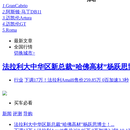
1.
GranCabrio
2.
阿斯顿·马丁DB11
3.
迈凯伦Artura
4.
迈凯伦GT
5.
Roma
最新文章
全国行情
切换城市>
法拉利大中华区新总裁“哈佛高材”杨跃思博士
行业
下调17万！法拉利Amalfi售价259.85万 0百加速3.3秒
买车必看
新闻
评测
导购
法拉利大中华区新总裁“哈佛高材”杨跃思博士！...