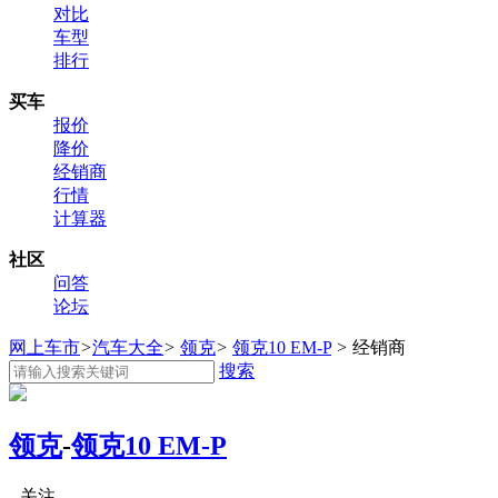
对比
车型
排行
买车
报价
降价
经销商
行情
计算器
社区
问答
论坛
网上车市
>
汽车大全
>
领克
>
领克10 EM-P
>
经销商
搜索
领克
-
领克10 EM-P
关注