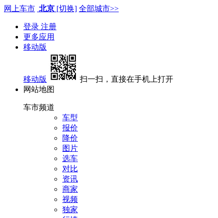
网上车市
北京
[切换]
全部城市>>
登录
注册
更多应用
移动版
移动版
扫一扫，直接在手机上打开
网站地图
车市频道
车型
报价
降价
图片
选车
对比
资讯
商家
视频
独家