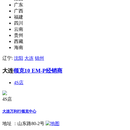
广东
广西
福建
四川
云南
贵州
西藏
海南
辽宁:
沈阳
大连
锦州
大连
领克10 EM-P经销商
4S店
4S店
大连万利行领克中心
地址 ：
山东路80-2号