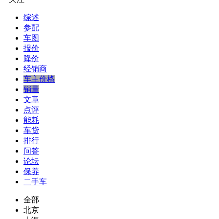
综述
参配
车图
报价
降价
经销商
车主价格
销量
文章
点评
能耗
车贷
排行
问答
论坛
保养
二手车
全部
北京