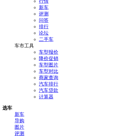
行情
新车
评测
问答
排行
论坛
二手车
车市工具
车型报价
降价促销
车型图片
车型对比
商家查询
汽车排行
汽车贷款
计算器
选车
新车
导购
图片
评测