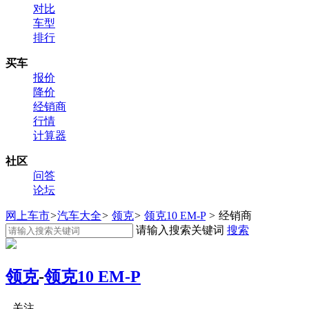
对比
车型
排行
买车
报价
降价
经销商
行情
计算器
社区
问答
论坛
网上车市
>
汽车大全
>
领克
>
领克10 EM-P
>
经销商
请输入搜索关键词
搜索
领克
-
领克10 EM-P
关注