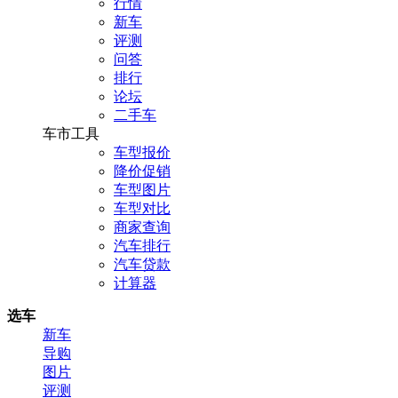
行情
新车
评测
问答
排行
论坛
二手车
车市工具
车型报价
降价促销
车型图片
车型对比
商家查询
汽车排行
汽车贷款
计算器
选车
新车
导购
图片
评测