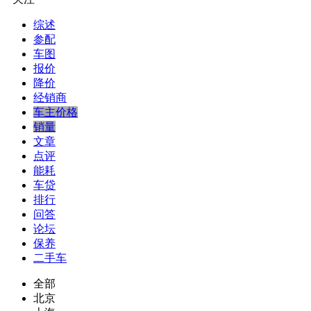
综述
参配
车图
报价
降价
经销商
车主价格
销量
文章
点评
能耗
车贷
排行
问答
论坛
保养
二手车
全部
北京