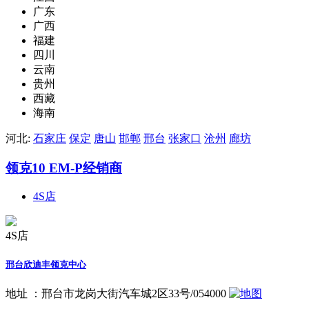
广东
广西
福建
四川
云南
贵州
西藏
海南
河北:
石家庄
保定
唐山
邯郸
邢台
张家口
沧州
廊坊
领克10 EM-P经销商
4S店
4S店
邢台欣迪丰领克中心
地址 ：
邢台市龙岗大街汽车城2区33号/054000