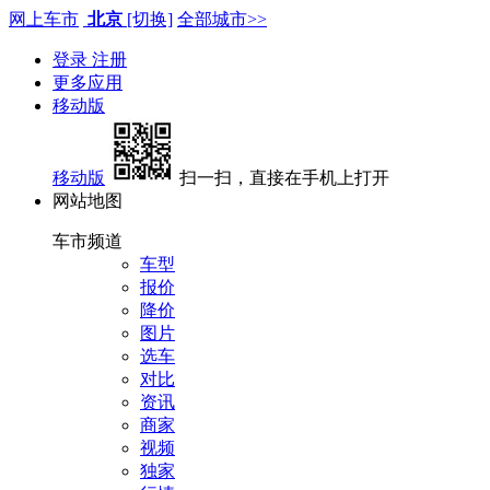
网上车市
北京
[切换]
全部城市>>
登录
注册
更多应用
移动版
移动版
扫一扫，直接在手机上打开
网站地图
车市频道
车型
报价
降价
图片
选车
对比
资讯
商家
视频
独家