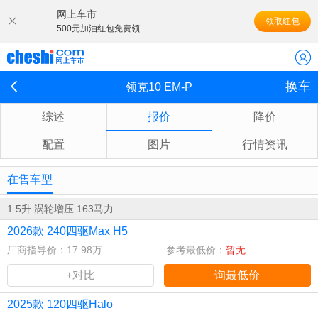
网上车市
领取红包
500元加油红包免费领
换车
领克10 EM-P
综述
报价
降价
配置
图片
行情资讯
在售车型
1.5升 涡轮增压 163马力
2026款 240四驱Max H5
厂商指导价：17.98万
参考最低价：
暂无
+对比
询最低价
2025款 120四驱Halo