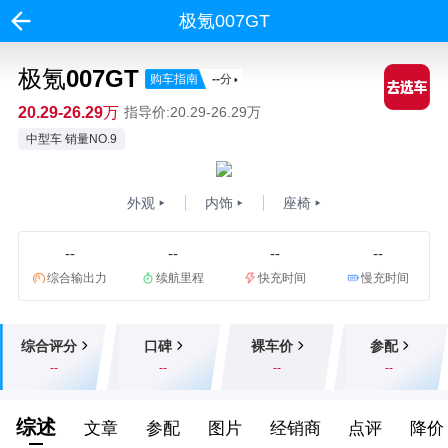
极氪007GT
极氪007GT
购车指南
--
分
20.29-26.29万
指导价:20.29-26.29万
中型车 销量NO.9
外观
内饰
座椅
--
--
--
--
综合输出力
续航里程
快充时间
慢充时间
综合评分
口碑
裸车价
参配
--
--
--
--
综述
文章
参配
图片
经销商
点评
降价