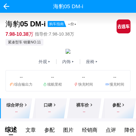
海豹05 DM-i
海豹05 DM-i
购车指南
--
分
7.98-10.38万
指导价:7.98-10.38万
紧凑型车 销量NO.11
外观
内饰
座椅
--
--
--
--
综合输出力
续航里程
快充时间
慢充时间
综合评分
口碑
裸车价
参配
--
--
--
--
综述
文章
参配
图片
经销商
点评
降价