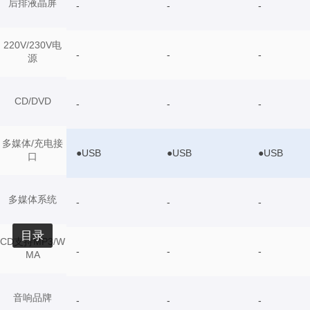
后排液晶屏
-
-
-
220V/230V电
-
-
-
源
CD/DVD
-
-
-
多媒体/充电接
●USB
●USB
●USB
口
多媒体系统
-
-
-
目录
CD支持MP3/W
-
-
-
MA
音响品牌
-
-
-