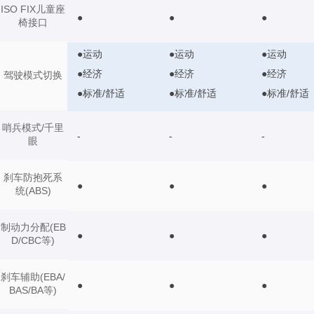
ISO FIX儿童座
●
●
●
椅接口
●运动
●运动
●运动
●经济
●经济
●经济
驾驶模式切换
●标准/舒适
●标准/舒适
●标准/舒适
哨兵模式/千里
-
-
-
眼
刹车防抱死系
●
●
●
统(ABS)
制动力分配(EB
●
●
●
D/CBC等)
刹车辅助(EBA/
●
●
●
BAS/BA等)