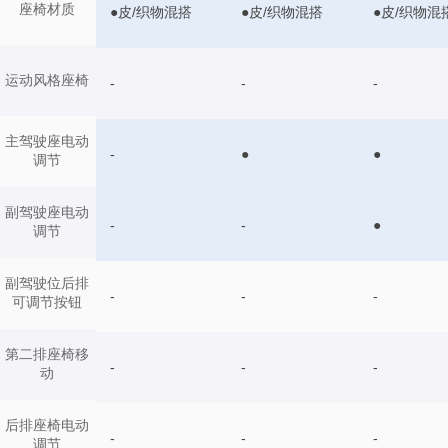
座椅材质
●皮/织物混搭
●皮/织物混搭
●皮/织物混
运动风格座椅
-
-
-
主驾驶座电动
-
●
●
调节
副驾驶座电动
-
-
●
调节
副驾驶位后排
-
-
-
可调节按钮
第二排座椅移
-
-
-
动
后排座椅电动
-
-
-
调节