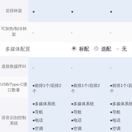
后排杯架
●
●
●
可加热/制冷杯
-
-
-
架
多媒体配置
标配
选配
无
道路救援呼叫
-
-
-
USB/Type-C接
●前排1个/后排2
●前排1个/后排2
●前排1个/
口数量
个
个
个
●多媒体系统
●多媒体系统
●多媒体系
●导航
●导航
●导航
语音识别控制
●电话
●电话
●电话
系统
●空调
●空调
●空调