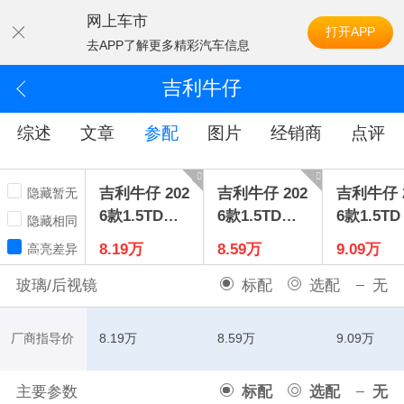
网上车市
打开APP
去APP了解更多精彩汽车信息
吉利牛仔
综述
文章
参配
图片
经销商
点评
吉利牛仔 202
吉利牛仔 202
吉利牛仔 2
隐藏暂无
6款1.5TD寻
6款1.5TD逐
6款1.5TD
隐藏相同
川版
岳版
野版
8.19万
8.59万
9.09万
高亮差异
玻璃/后视镜
标配
选配
无
厂商指导价
8.19万
8.59万
9.09万
主要参数
标配
选配
无