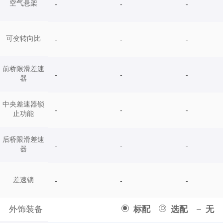
空气悬架
-
-
-
可变转向比
-
-
-
前桥限滑差速
-
-
-
器
中央差速器锁
-
-
-
止功能
后桥限滑差速
-
-
-
器
差速锁
-
-
-
外饰装备
标配
选配
无