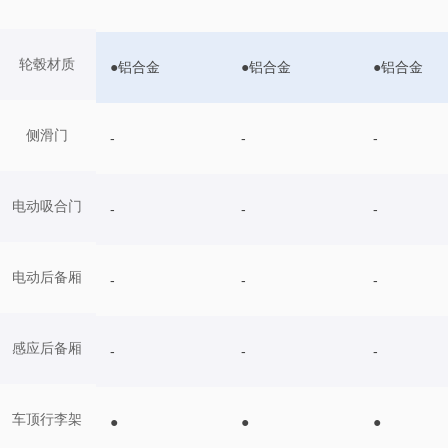
轮毂材质
●铝合金
●铝合金
●铝合金
侧滑门
-
-
-
电动吸合门
-
-
-
电动后备厢
-
-
-
感应后备厢
-
-
-
车顶行李架
●
●
●