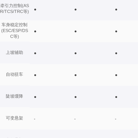
牵引力控制(AS
●
●
●
R/TCS/TRC等)
车身稳定控制
(ESC/ESP/DS
●
●
●
C等)
上坡辅助
●
●
●
自动驻车
●
●
●
陡坡缓降
●
●
●
可变悬架
-
-
-