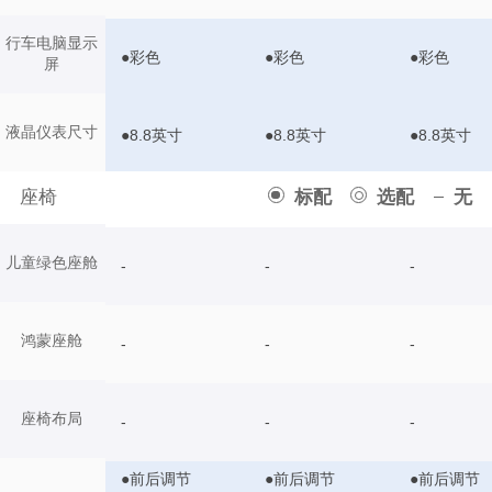
行车电脑显示
●彩色
●彩色
●彩色
屏
液晶仪表尺寸
●8.8英寸
●8.8英寸
●8.8英寸
座椅
标配
选配
无
儿童绿色座舱
-
-
-
鸿蒙座舱
-
-
-
座椅布局
-
-
-
●前后调节
●前后调节
●前后调节