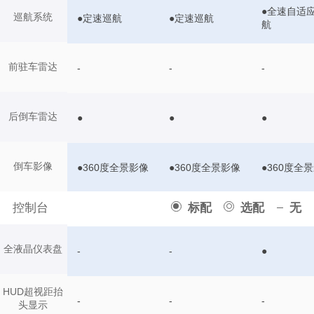
●全速自适
巡航系统
●定速巡航
●定速巡航
航
前驻车雷达
-
-
-
后倒车雷达
●
●
●
倒车影像
●360度全景影像
●360度全景影像
●360度全
控制台
标配
选配
无
全液晶仪表盘
-
-
●
HUD超视距抬
-
-
-
头显示