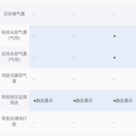
后排侧气囊
-
-
-
前排头部气囊
-
-
●
(气帘)
后排头部气囊
-
-
●
(气帘)
驾驶员膝部气
-
-
-
囊
智能胎压监视
●胎压显示
●胎压显示
●胎压显示
系统
零胎压继续行
-
-
-
驶