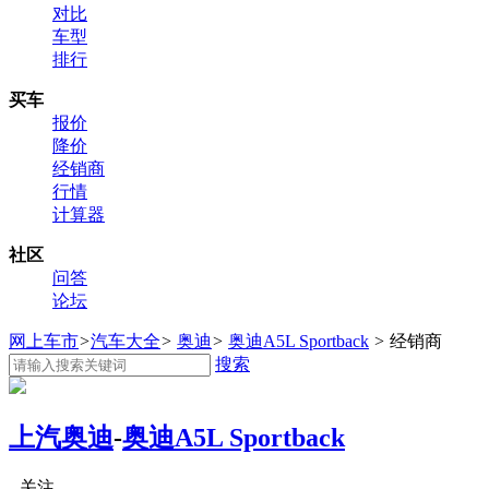
对比
车型
排行
买车
报价
降价
经销商
行情
计算器
社区
问答
论坛
网上车市
>
汽车大全
>
奥迪
>
奥迪A5L Sportback
>
经销商
搜索
上汽奥迪
-
奥迪A5L Sportback
关注