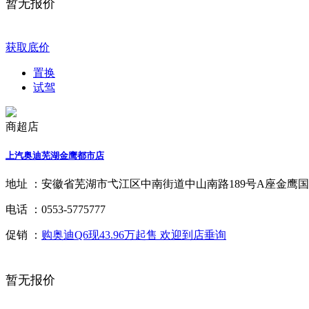
暂无报价
获取底价
置换
试驾
商超店
上汽奥迪芜湖金鹰都市店
地址 ：
安徽省芜湖市弋江区中南街道中山南路189号A座金鹰国际
电话 ：
0553-5775777
促销 ：
购奥迪Q6现43.96万起售 欢迎到店垂询
暂无报价