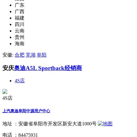
广东
广西
福建
四川
云南
贵州
海南
安徽:
合肥
芜湖
阜阳
安庆
奥迪A5L Sportback经销商
4S店
4S店
上汽奥迪阜阳中源用户中心
地址 ：
安徽省阜阳市开发区新安大道1000号
电话 ：
84475931