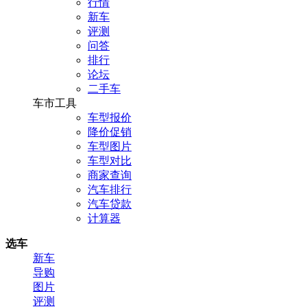
行情
新车
评测
问答
排行
论坛
二手车
车市工具
车型报价
降价促销
车型图片
车型对比
商家查询
汽车排行
汽车贷款
计算器
选车
新车
导购
图片
评测