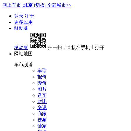
网上车市
北京
[切换]
全部城市>>
登录
注册
更多应用
移动版
移动版
扫一扫，直接在手机上打开
网站地图
车市频道
车型
报价
降价
图片
选车
对比
资讯
商家
视频
独家