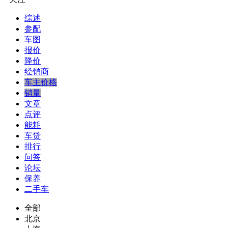
综述
参配
车图
报价
降价
经销商
车主价格
销量
文章
点评
能耗
车贷
排行
问答
论坛
保养
二手车
全部
北京