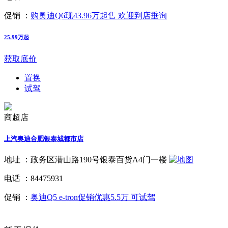
促销 ：
购奥迪Q6现43.96万起售 欢迎到店垂询
25.99万起
获取底价
置换
试驾
商超店
上汽奥迪合肥银泰城都市店
地址 ：
政务区潜山路190号银泰百货A4门一楼
电话 ：
84475931
促销 ：
奥迪Q5 e-tron促销优惠5.5万 可试驾