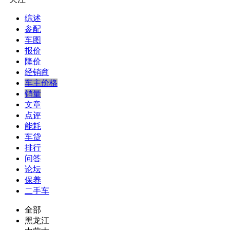
综述
参配
车图
报价
降价
经销商
车主价格
销量
文章
点评
能耗
车贷
排行
问答
论坛
保养
二手车
全部
黑龙江