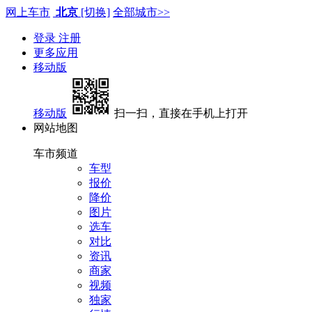
网上车市
北京
[切换]
全部城市>>
登录
注册
更多应用
移动版
移动版
扫一扫，直接在手机上打开
网站地图
车市频道
车型
报价
降价
图片
选车
对比
资讯
商家
视频
独家