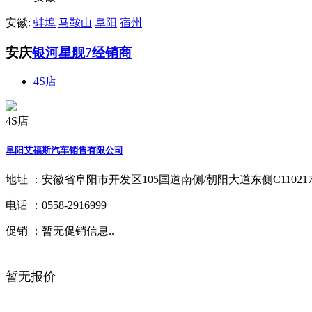
安徽:
蚌埠
马鞍山
阜阳
宿州
安庆
银河星舰7经销商
4S店
4S店
阜阳艾福斯汽车销售有限公司
地址 ：
安徽省阜阳市开发区105国道南侧/朝阳大道东侧C11021
电话 ：
0558-2916999
促销 ：
暂无促销信息..
暂无报价