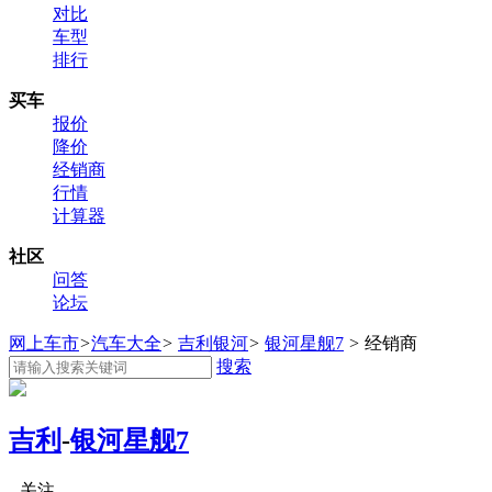
对比
车型
排行
买车
报价
降价
经销商
行情
计算器
社区
问答
论坛
网上车市
>
汽车大全
>
吉利银河
>
银河星舰7
>
经销商
搜索
吉利
-
银河星舰7
关注