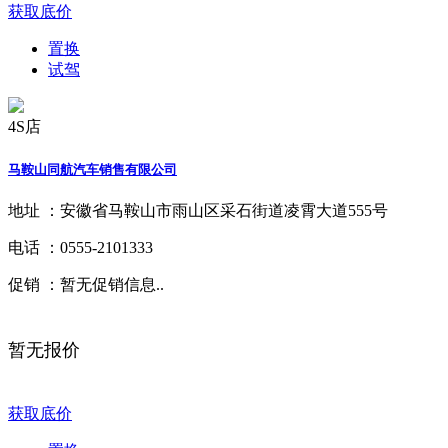
获取底价
置换
试驾
4S店
马鞍山同航汽车销售有限公司
地址 ：
安徽省马鞍山市雨山区采石街道凌霄大道555号
电话 ：
0555-2101333
促销 ：
暂无促销信息..
暂无报价
获取底价