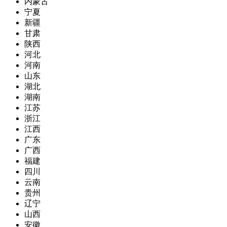
内蒙古
宁夏
新疆
甘肃
陕西
河北
河南
山东
湖北
湖南
江苏
浙江
江西
广东
广西
福建
四川
云南
贵州
辽宁
山西
安徽