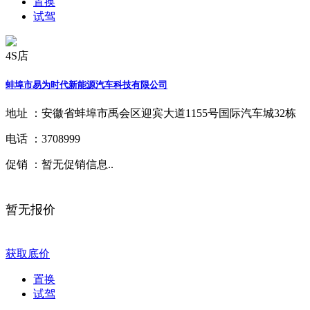
置换
试驾
4S店
蚌埠市易为时代新能源汽车科技有限公司
地址 ：
安徽省蚌埠市禹会区迎宾大道1155号国际汽车城32栋
电话 ：
3708999
促销 ：
暂无促销信息..
暂无报价
获取底价
置换
试驾