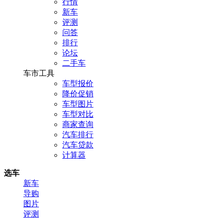
行情
新车
评测
问答
排行
论坛
二手车
车市工具
车型报价
降价促销
车型图片
车型对比
商家查询
汽车排行
汽车贷款
计算器
选车
新车
导购
图片
评测