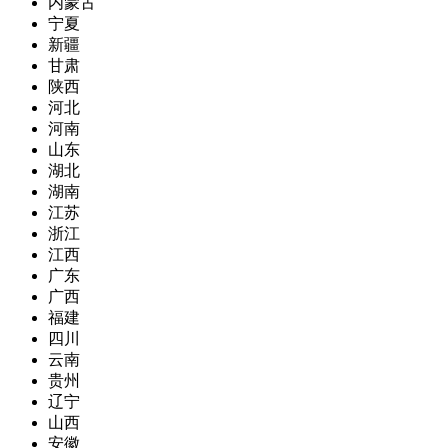
内蒙古
宁夏
新疆
甘肃
陕西
河北
河南
山东
湖北
湖南
江苏
浙江
江西
广东
广西
福建
四川
云南
贵州
辽宁
山西
安徽