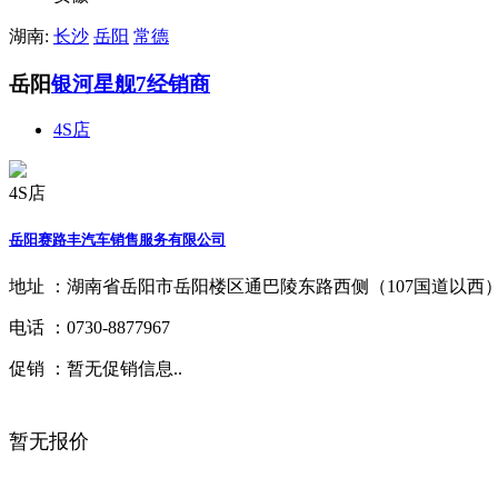
湖南:
长沙
岳阳
常德
岳阳
银河星舰7经销商
4S店
4S店
岳阳赛路丰汽车销售服务有限公司
地址 ：
湖南省岳阳市岳阳楼区通巴陵东路西侧（107国道以西
电话 ：
0730-8877967
促销 ：
暂无促销信息..
暂无报价