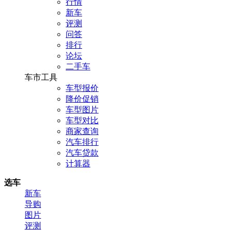
行情
新车
评测
问答
排行
论坛
二手车
车市工具
车型报价
降价促销
车型图片
车型对比
商家查询
汽车排行
汽车贷款
计算器
选车
新车
导购
图片
评测