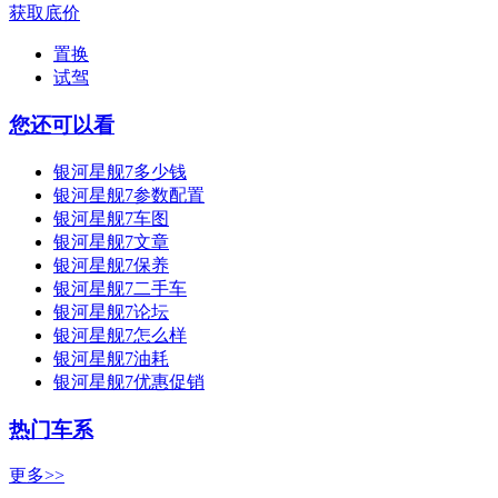
获取底价
置换
试驾
您还可以看
银河星舰7多少钱
银河星舰7参数配置
银河星舰7车图
银河星舰7文章
银河星舰7保养
银河星舰7二手车
银河星舰7论坛
银河星舰7怎么样
银河星舰7油耗
银河星舰7优惠促销
热门车系
更多>>