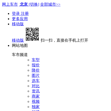
网上车市
北京
[切换]
全部城市>>
登录
注册
更多应用
移动版
移动版
扫一扫，直接在手机上打开
网站地图
车市频道
车型
报价
降价
图片
选车
对比
资讯
商家
视频
独家