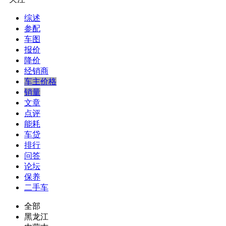
综述
参配
车图
报价
降价
经销商
车主价格
销量
文章
点评
能耗
车贷
排行
问答
论坛
保养
二手车
全部
黑龙江