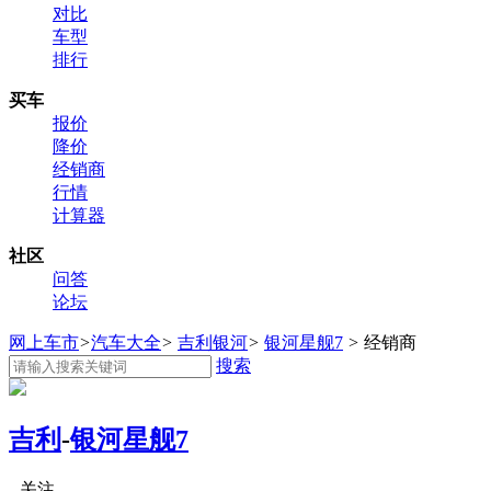
对比
车型
排行
买车
报价
降价
经销商
行情
计算器
社区
问答
论坛
网上车市
>
汽车大全
>
吉利银河
>
银河星舰7
>
经销商
搜索
吉利
-
银河星舰7
关注