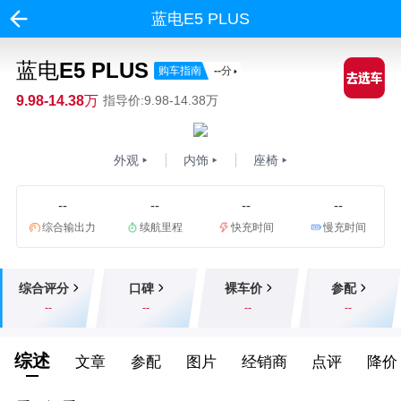
蓝电E5 PLUS
蓝电E5 PLUS
购车指南
--
分
9.98-14.38万
指导价:9.98-14.38万
外观
内饰
座椅
--
--
--
--
综合输出力
续航里程
快充时间
慢充时间
综合评分
口碑
裸车价
参配
--
--
--
--
综述
文章
参配
图片
经销商
点评
降价