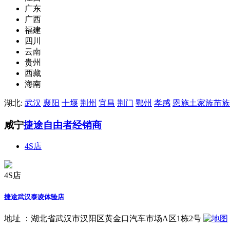
广东
广西
福建
四川
云南
贵州
西藏
海南
湖北:
武汉
襄阳
十堰
荆州
宜昌
荆门
鄂州
孝感
恩施土家族苗族
咸宁
捷途自由者经销商
4S店
4S店
捷途武汉泰凌体验店
地址 ：
湖北省武汉市汉阳区黄金口汽车市场A区1栋2号