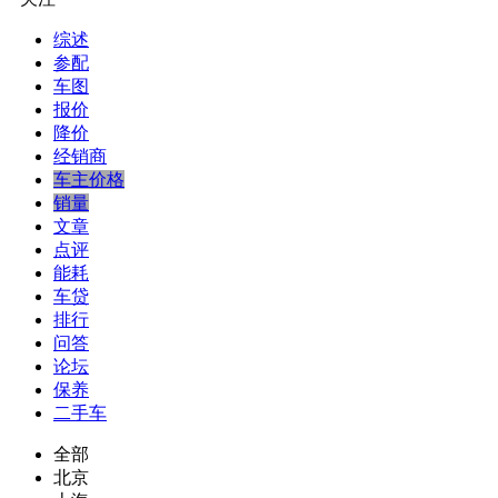
综述
参配
车图
报价
降价
经销商
车主价格
销量
文章
点评
能耗
车贷
排行
问答
论坛
保养
二手车
全部
北京