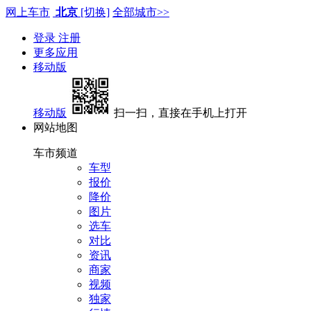
网上车市
北京
[切换]
全部城市>>
登录
注册
更多应用
移动版
移动版
扫一扫，直接在手机上打开
网站地图
车市频道
车型
报价
降价
图片
选车
对比
资讯
商家
视频
独家