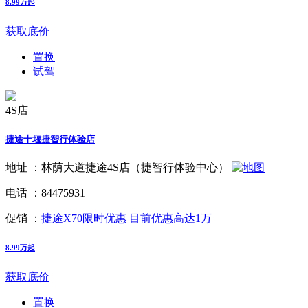
8.99万起
获取底价
置换
试驾
4S店
捷途十堰捷智行体验店
地址 ：
林荫大道捷途4S店（捷智行体验中心）
电话 ：
84475931
促销 ：
捷途X70限时优惠 目前优惠高达1万
8.99万起
获取底价
置换