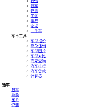
行情
新车
评测
问答
排行
论坛
二手车
车市工具
车型报价
降价促销
车型图片
车型对比
商家查询
汽车排行
汽车贷款
计算器
选车
新车
导购
图片
评测