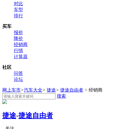
对比
车型
排行
买车
报价
降价
经销商
行情
计算器
社区
问答
论坛
网上车市
>
汽车大全
>
捷途
>
捷途自由者
>
经销商
搜索
捷途
-
捷途自由者
关注