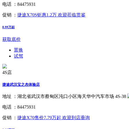
电话 ：
84475931
促销 ：
捷途X70S钜惠1.2万 欢迎莅临赏鉴
8.99万起
获取底价
置换
试驾
4S店
捷途武汉宝之杰体验店
地址 ：
湖北省武汉市蔡甸区沌口小区海天华中汽车市场 4S-38
电话 ：
84475931
促销 ：
捷途X70售价7.79万起 欢迎到店垂询