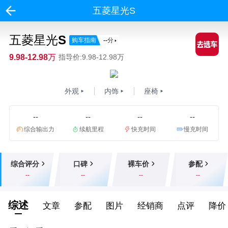
五菱星光S
五菱星光S
购车指南
--
分
9.98-12.98万
指导价:9.98-12.98万
外观
内饰
座椅
--
--
--
--
综合输出力
续航里程
快充时间
慢充时间
综合评分
口碑
裸车价
参配
--
--
--
--
综述
文章
参配
图片
经销商
点评
降价