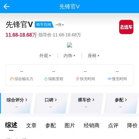
先锋官V
先锋官V
购车指南
--
分
11.68-18.68万
指导价:11.68-18.68万
外观
内饰
座椅
--
--
--
--
综合输出力
续航里程
快充时间
慢充时间
综合评分
口碑
裸车价
参配
--
--
--
--
综述
文章
参配
图片
经销商
点评
降价