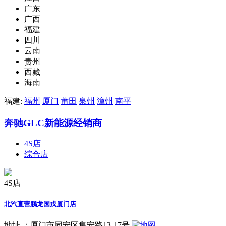
广东
广西
福建
四川
云南
贵州
西藏
海南
福建:
福州
厦门
莆田
泉州
漳州
南平
奔驰GLC新能源经销商
4S店
综合店
4S店
北汽直营鹏龙国戎厦门店
地址 ：
厦门市同安区集安路13-17号