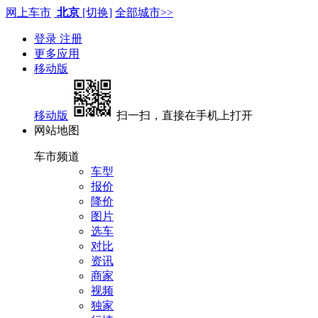
网上车市
北京
[切换]
全部城市>>
登录
注册
更多应用
移动版
移动版
扫一扫，直接在手机上打开
网站地图
车市频道
车型
报价
降价
图片
选车
对比
资讯
商家
视频
独家