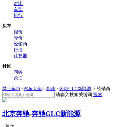
对比
车型
排行
买车
报价
降价
经销商
行情
计算器
社区
问答
论坛
网上车市
>
汽车大全
>
奔驰
>
奔驰GLC新能源
>
经销商
请输入搜索关键词
搜索
北京奔驰
-
奔驰GLC新能源
关注