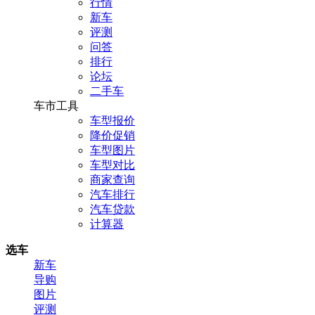
行情
新车
评测
问答
排行
论坛
二手车
车市工具
车型报价
降价促销
车型图片
车型对比
商家查询
汽车排行
汽车贷款
计算器
选车
新车
导购
图片
评测