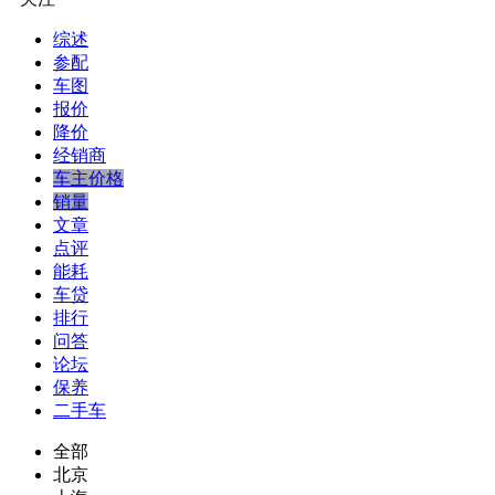
综述
参配
车图
报价
降价
经销商
车主价格
销量
文章
点评
能耗
车贷
排行
问答
论坛
保养
二手车
全部
北京