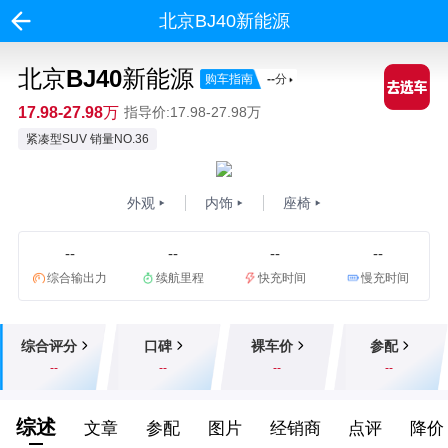
北京BJ40新能源
北京BJ40新能源
购车指南
--
分
17.98-27.98万
指导价:17.98-27.98万
紧凑型SUV 销量NO.36
外观
内饰
座椅
--
--
--
--
综合输出力
续航里程
快充时间
慢充时间
综合评分
口碑
裸车价
参配
--
--
--
--
综述
文章
参配
图片
经销商
点评
降价