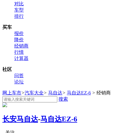
对比
车型
排行
买车
报价
降价
经销商
行情
计算器
社区
问答
论坛
网上车市
>
汽车大全
>
马自达
>
马自达EZ-6
>
经销商
搜索
长安马自达
-
马自达EZ-6
关注