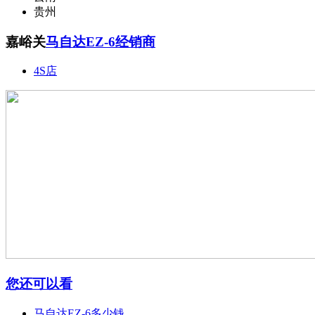
贵州
嘉峪关
马自达EZ-6经销商
4S店
您还可以看
马自达EZ-6多少钱