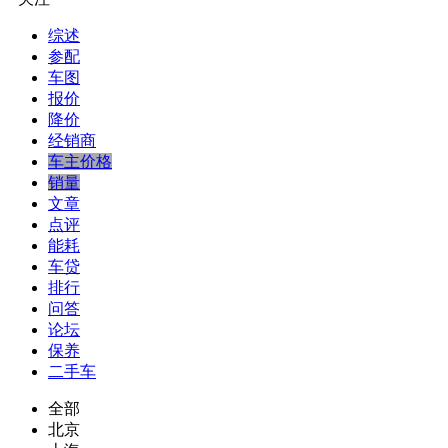
综述
参配
车图
报价
降价
经销商
车主价格
销量
文章
点评
能耗
车贷
排行
问答
论坛
保养
二手车
全部
北京