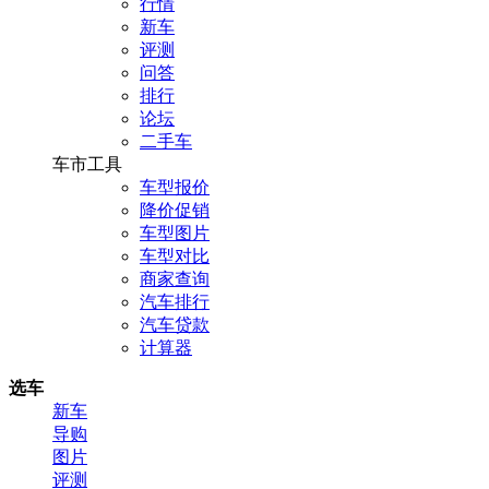
行情
新车
评测
问答
排行
论坛
二手车
车市工具
车型报价
降价促销
车型图片
车型对比
商家查询
汽车排行
汽车贷款
计算器
选车
新车
导购
图片
评测