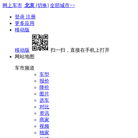
网上车市
北京
[切换]
全部城市>>
登录
注册
更多应用
移动版
移动版
扫一扫，直接在手机上打开
网站地图
车市频道
车型
报价
降价
图片
选车
对比
资讯
商家
视频
独家