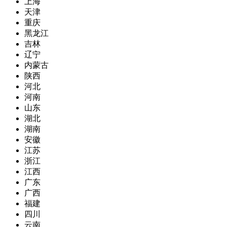
上海
天津
重庆
黑龙江
吉林
辽宁
内蒙古
陕西
河北
河南
山东
湖北
湖南
安徽
江苏
浙江
江西
广东
广西
福建
四川
云南