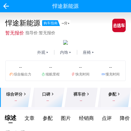
悍途新能源
悍途新能源
购车指南
--
分
暂无报价
指导价:暂无报价
外观
内饰
座椅
--
--
--
--
综合输出力
续航里程
快充时间
慢充时间
综合评分
口碑
裸车价
参配
--
--
--
--
综述
文章
参配
图片
经销商
点评
降价