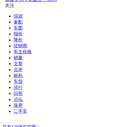
关注
综述
参配
车图
报价
降价
经销商
车主价格
销量
文章
点评
能耗
车贷
排行
问答
论坛
保养
二手车
共有130张实拍图 >