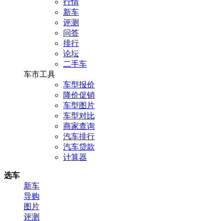
行情
新车
评测
问答
排行
论坛
二手车
车市工具
车型报价
降价促销
车型图片
车型对比
商家查询
汽车排行
汽车贷款
计算器
选车
新车
导购
图片
评测