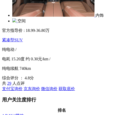
内饰
空间
官方指导价 :
18.99-36.80万
紧凑型SUV
纯电动
/
电耗
15.20度
约
0.30元/km
/
纯电续航
740km
综合评分 ：
4.8分
共
29
人点评
支付宝询价
京东询价
微信询价
获取底价
用户关注度排行
排名