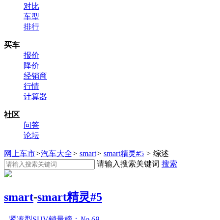
对比
车型
排行
买车
报价
降价
经销商
行情
计算器
社区
问答
论坛
网上车市
>
汽车大全
>
smart
>
smart精灵#5
>
综述
请输入搜索关键词
搜索
smart
-
smart精灵#5
紧凑型SUV销量榜：
No.69