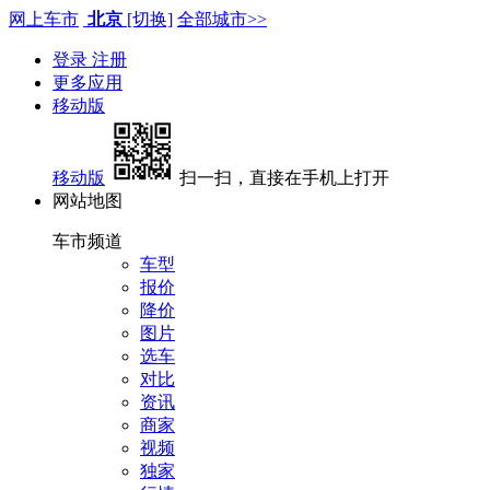
网上车市
北京
[切换]
全部城市>>
登录
注册
更多应用
移动版
移动版
扫一扫，直接在手机上打开
网站地图
车市频道
车型
报价
降价
图片
选车
对比
资讯
商家
视频
独家