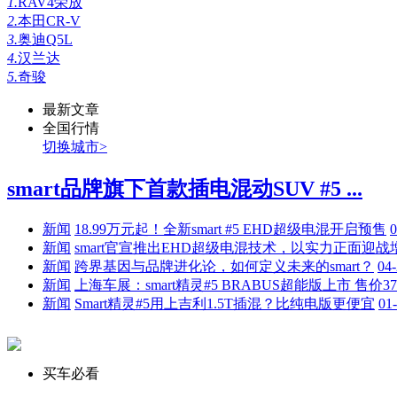
1.
RAV4荣放
2.
本田CR-V
3.
奥迪Q5L
4.
汉兰达
5.
奇骏
最新文章
全国行情
切换城市>
smart品牌旗下首款插电混动SUV #5 ...
新闻
18.99万元起！全新smart #5 EHD超级电混开启预售
0
新闻
smart官宣推出EHD超级电混技术，以实力正面迎战
新闻
跨界基因与品牌进化论，如何定义未来的smart？
04
新闻
上海车展：smart精灵#5 BRABUS超能版上市 售价37
新闻
Smart精灵#5用上吉利1.5T插混？比纯电版更便宜
01
买车必看