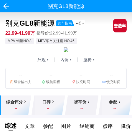
别克GL8新能源
别克GL8新能源
购车指南
--
分
22.99-41.99万
指导价:22.99-41.99万
MPV 销量NO.8
MPV车市关注度 NO.45
外观
内饰
座椅
--
--
--
--
综合输出力
续航里程
快充时间
慢充时间
综合评分
口碑
裸车价
参配
--
--
--
--
综述
文章
参配
图片
经销商
点评
降价