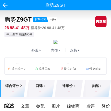
腾势Z9GT
腾势Z9GT
购车指南
--
分
26.98-41.48万
指导价:26.98-41.48万
中大型车 销量NO.6
外观
内饰
座椅
--
--
--
--
综合输出力
续航里程
快充时间
慢充时间
综合评分
口碑
裸车价
参配
--
--
--
--
综述
文章
参配
图片
经销商
点评
降价