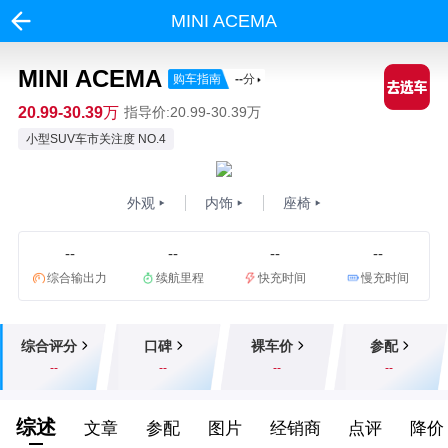
MINI ACEMA
MINI ACEMA
购车指南
--
分
20.99-30.39万
指导价:20.99-30.39万
小型SUV车市关注度 NO.4
外观
内饰
座椅
--
--
--
--
综合输出力
续航里程
快充时间
慢充时间
综合评分
口碑
裸车价
参配
--
--
--
--
综述
文章
参配
图片
经销商
点评
降价