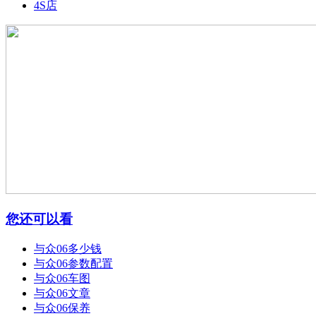
4S店
您还可以看
与众06多少钱
与众06参数配置
与众06车图
与众06文章
与众06保养