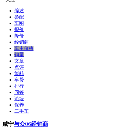
综述
参配
车图
报价
降价
经销商
车主价格
销量
文章
点评
能耗
车贷
排行
问答
论坛
保养
二手车
咸宁
与众06经销商