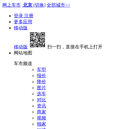
网上车市
北京
[切换]
全部城市>>
登录
注册
更多应用
移动版
移动版
扫一扫，直接在手机上打开
网站地图
车市频道
车型
报价
降价
图片
选车
对比
资讯
商家
视频
独家