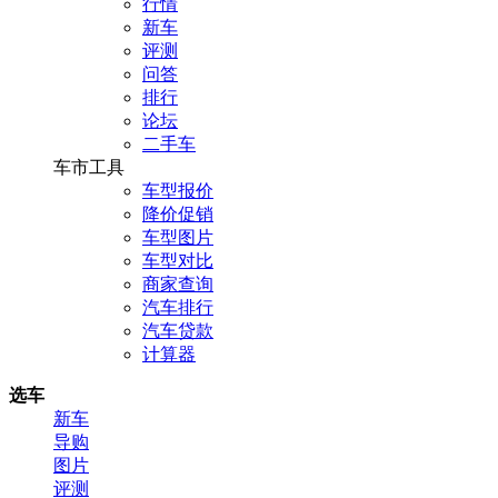
行情
新车
评测
问答
排行
论坛
二手车
车市工具
车型报价
降价促销
车型图片
车型对比
商家查询
汽车排行
汽车贷款
计算器
选车
新车
导购
图片
评测