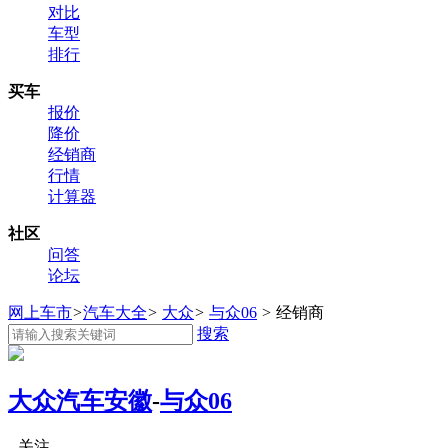
对比
车型
排行
买车
报价
降价
经销商
行情
计算器
社区
问答
论坛
网上车市
>
汽车大全
>
大众
>
与众06
>
经销商
搜索
大众汽车安徽
-
与众06
关注