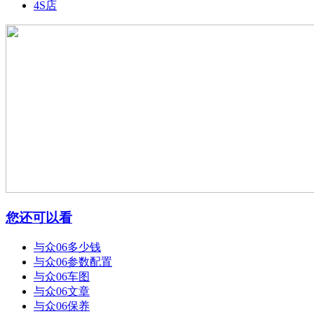
4S店
您还可以看
与众06多少钱
与众06参数配置
与众06车图
与众06文章
与众06保养