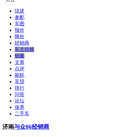
综述
参配
车图
报价
降价
经销商
车主价格
销量
文章
点评
能耗
车贷
排行
问答
论坛
保养
二手车
济南
与众06经销商