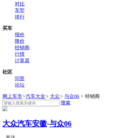
对比
车型
排行
买车
报价
降价
经销商
行情
计算器
社区
问答
论坛
网上车市
>
汽车大全
>
大众
>
与众06
>
经销商
搜索
大众汽车安徽
-
与众06
关注