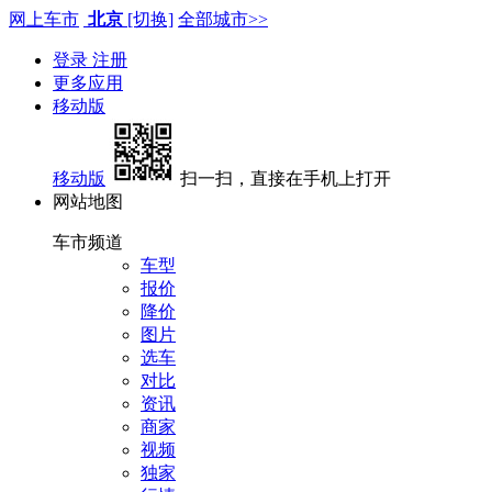
网上车市
北京
[切换]
全部城市>>
登录
注册
更多应用
移动版
移动版
扫一扫，直接在手机上打开
网站地图
车市频道
车型
报价
降价
图片
选车
对比
资讯
商家
视频
独家