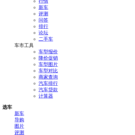
行情
新车
评测
问答
排行
论坛
二手车
车市工具
车型报价
降价促销
车型图片
车型对比
商家查询
汽车排行
汽车贷款
计算器
选车
新车
导购
图片
评测