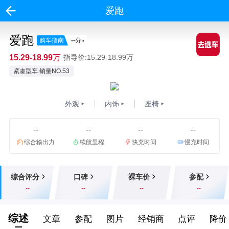
爱跑
爱跑
购车指南
--
分
15.29-18.99万
指导价:15.29-18.99万
紧凑型车 销量NO.53
外观
内饰
座椅
--
--
--
--
综合输出力
续航里程
快充时间
慢充时间
综合评分
口碑
裸车价
参配
--
--
--
--
综述
文章
参配
图片
经销商
点评
降价