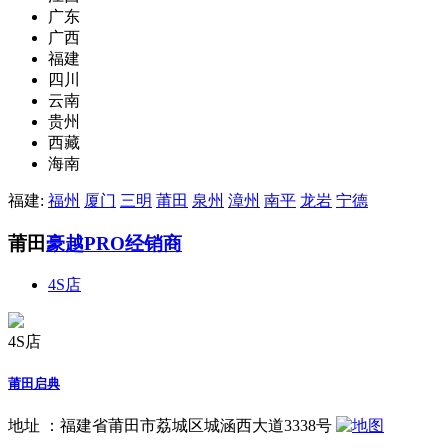
广东
广西
福建
四川
云南
贵州
西藏
海南
福建:
福州
厦门
三明
莆田
泉州
漳州
南平
龙岩
宁德
莆田
豪越PRO经销商
4S店
4S店
莆田启典
地址 ：
福建省莆田市荔城区城涵西大道3338号