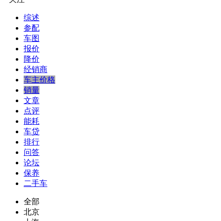
综述
参配
车图
报价
降价
经销商
车主价格
销量
文章
点评
能耗
车贷
排行
问答
论坛
保养
二手车
全部
北京