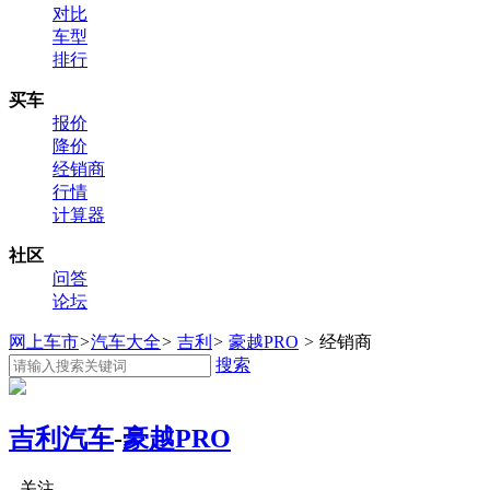
对比
车型
排行
买车
报价
降价
经销商
行情
计算器
社区
问答
论坛
网上车市
>
汽车大全
>
吉利
>
豪越PRO
>
经销商
搜索
吉利汽车
-
豪越PRO
关注