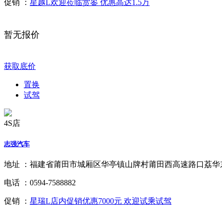
促销 ：
星越L欢迎莅临赏鉴 优惠高达1.5万
暂无报价
获取底价
置换
试驾
4S店
志强汽车
地址 ：
福建省莆田市城厢区华亭镇山牌村莆田西高速路口荔华东
电话 ：
0594-7588882
促销 ：
星瑞L店内促销优惠7000元 欢迎试乘试驾