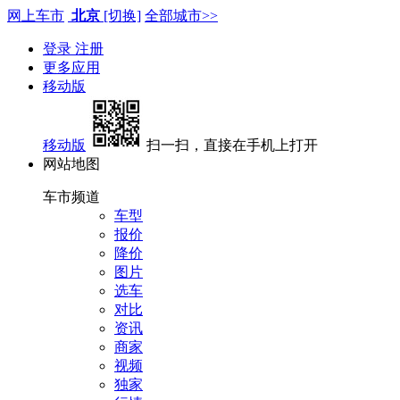
网上车市
北京
[切换]
全部城市>>
登录
注册
更多应用
移动版
移动版
扫一扫，直接在手机上打开
网站地图
车市频道
车型
报价
降价
图片
选车
对比
资讯
商家
视频
独家