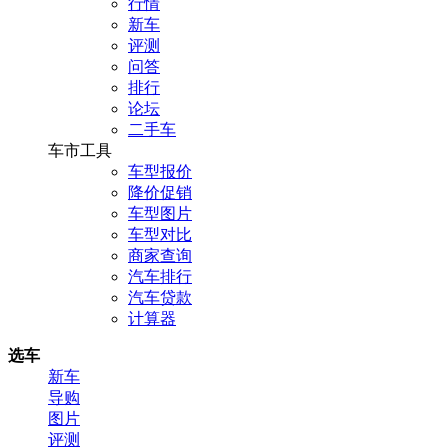
行情
新车
评测
问答
排行
论坛
二手车
车市工具
车型报价
降价促销
车型图片
车型对比
商家查询
汽车排行
汽车贷款
计算器
选车
新车
导购
图片
评测