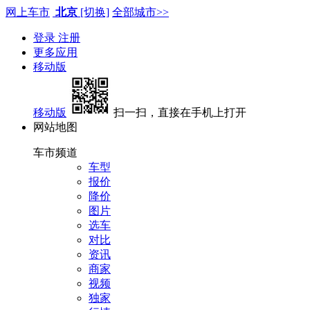
网上车市
北京
[切换]
全部城市>>
登录
注册
更多应用
移动版
移动版
扫一扫，直接在手机上打开
网站地图
车市频道
车型
报价
降价
图片
选车
对比
资讯
商家
视频
独家