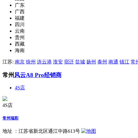
广东
广西
福建
四川
云南
贵州
西藏
海南
江苏:
南京
徐州
连云港
淮安
宿迁
盐城
扬州
泰州
南通
镇江
常
常州
风云A8 Pro经销商
4S店
4S店
常州瑞彩
地址 ：
江苏省新北区通江中路613号