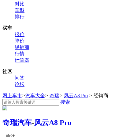
对比
车型
排行
买车
报价
降价
经销商
行情
计算器
社区
问答
论坛
网上车市
>
汽车大全
>
奇瑞
>
风云A8 Pro
>
经销商
搜索
奇瑞汽车
-
风云A8 Pro
关注