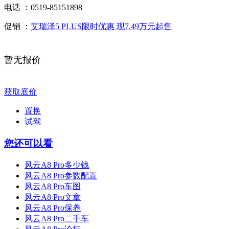
电话 ：
0519-85151898
促销 ：
艾瑞泽5 PLUS限时优惠 现7.49万元起售
暂无报价
获取底价
置换
试驾
您还可以看
风云A8 Pro多少钱
风云A8 Pro参数配置
风云A8 Pro车图
风云A8 Pro文章
风云A8 Pro保养
风云A8 Pro二手车