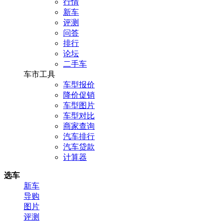
行情
新车
评测
问答
排行
论坛
二手车
车市工具
车型报价
降价促销
车型图片
车型对比
商家查询
汽车排行
汽车贷款
计算器
选车
新车
导购
图片
评测