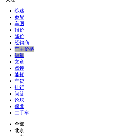
综述
参配
车图
报价
降价
经销商
车主价格
销量
文章
点评
能耗
车贷
排行
问答
论坛
保养
二手车
全部
北京