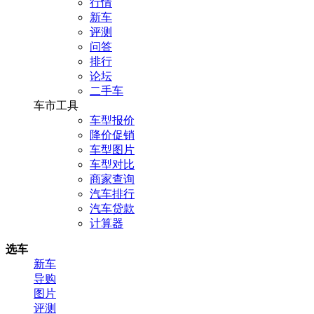
行情
新车
评测
问答
排行
论坛
二手车
车市工具
车型报价
降价促销
车型图片
车型对比
商家查询
汽车排行
汽车贷款
计算器
选车
新车
导购
图片
评测