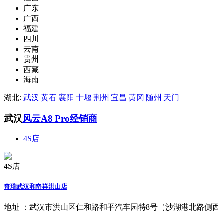
广东
广西
福建
四川
云南
贵州
西藏
海南
湖北:
武汉
黄石
襄阳
十堰
荆州
宜昌
黄冈
随州
天门
武汉
风云A8 Pro经销商
4S店
4S店
奇瑞武汉和奇祥洪山店
地址 ：
武汉市洪山区仁和路和平汽车园特8号（沙湖港北路侧西