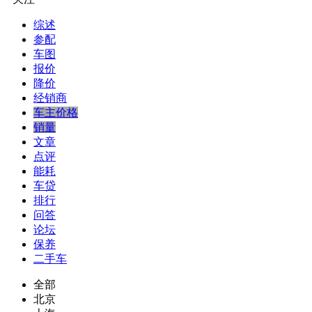
综述
参配
车图
报价
降价
经销商
车主价格
销量
文章
点评
能耗
车贷
排行
问答
论坛
保养
二手车
全部
北京