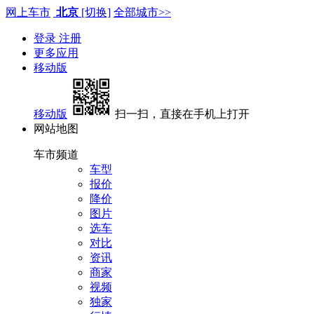
网上车市
北京
[切换]
全部城市>>
登录
注册
更多应用
移动版
移动版
扫一扫，直接在手机上打开
网站地图
车市频道
车型
报价
降价
图片
选车
对比
资讯
商家
视频
独家