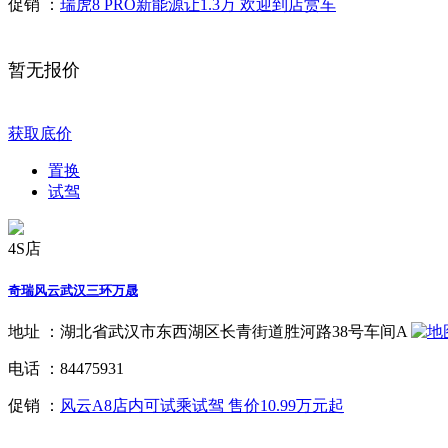
促销 ：
瑞虎8 PRO新能源让1.3万 欢迎到店赏车
暂无报价
获取底价
置换
试驾
4S店
奇瑞风云武汉三环万晟
地址 ：
湖北省武汉市东西湖区长青街道胜河路38号车间A
电话 ：
84475931
促销 ：
风云A8店内可试乘试驾 售价10.99万元起