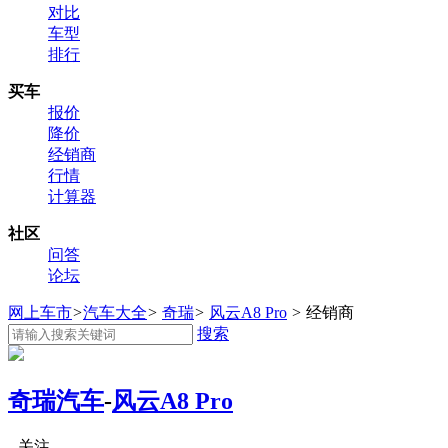
对比
车型
排行
买车
报价
降价
经销商
行情
计算器
社区
问答
论坛
网上车市
>
汽车大全
>
奇瑞
>
风云A8 Pro
>
经销商
搜索
奇瑞汽车
-
风云A8 Pro
关注