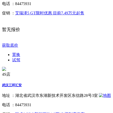
电话 ：
84475931
促销 ：
艾瑞泽5 GT限时优惠 目前7.49万元起售
暂无报价
获取底价
置换
试驾
4S店
武汉三环汇安
地址 ：
湖北省武汉市东湖新技术开发区东信路28号3室
电话 ：
84475931