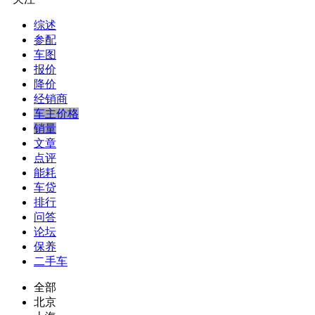
综述
参配
车图
报价
降价
经销商
车主价格
销量
文章
点评
能耗
车贷
排行
问答
论坛
保养
二手车
全部
北京