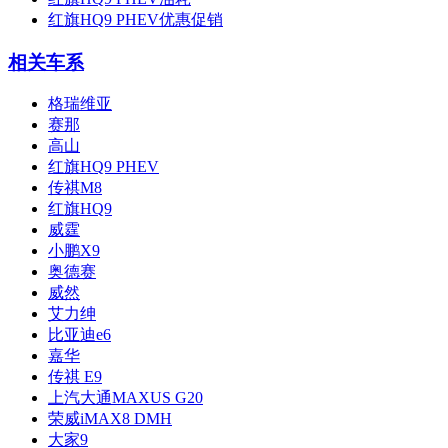
红旗HQ9 PHEV优惠促销
相关车系
格瑞维亚
赛那
高山
红旗HQ9 PHEV
传祺M8
红旗HQ9
威霆
小鹏X9
奥德赛
威然
艾力绅
比亚迪e6
嘉华
传祺 E9
上汽大通MAXUS G20
荣威iMAX8 DMH
大家9