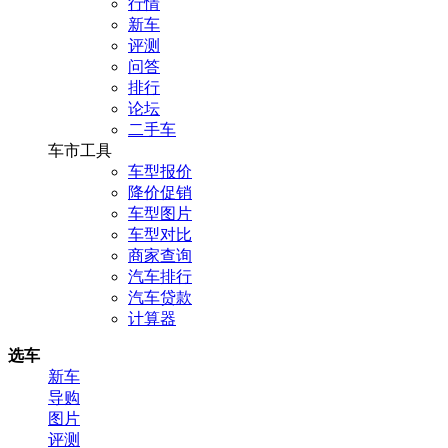
行情
新车
评测
问答
排行
论坛
二手车
车市工具
车型报价
降价促销
车型图片
车型对比
商家查询
汽车排行
汽车贷款
计算器
选车
新车
导购
图片
评测