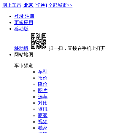
网上车市
北京
[切换]
全部城市>>
登录
注册
更多应用
移动版
移动版
扫一扫，直接在手机上打开
网站地图
车市频道
车型
报价
降价
图片
选车
对比
资讯
商家
视频
独家