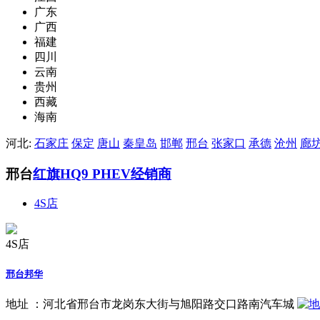
广东
广西
福建
四川
云南
贵州
西藏
海南
河北:
石家庄
保定
唐山
秦皇岛
邯郸
邢台
张家口
承德
沧州
廊
邢台
红旗HQ9 PHEV经销商
4S店
4S店
邢台邦华
地址 ：
河北省邢台市龙岗东大街与旭阳路交口路南汽车城