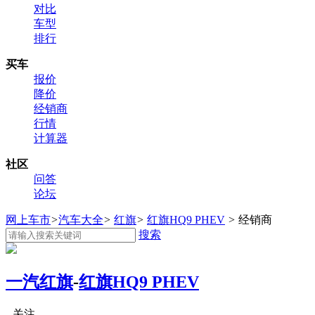
对比
车型
排行
买车
报价
降价
经销商
行情
计算器
社区
问答
论坛
网上车市
>
汽车大全
>
红旗
>
红旗HQ9 PHEV
>
经销商
搜索
一汽红旗
-
红旗HQ9 PHEV
关注