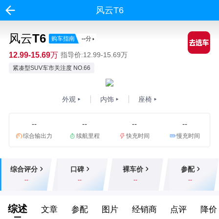
风云T6
风云T6
购车指南
--
分
12.99-15.69万
指导价:12.99-15.69万
紧凑型SUV车市关注度 NO.66
外观
内饰
座椅
--
--
--
--
综合输出力
续航里程
快充时间
慢充时间
综合评分
口碑
裸车价
参配
--
--
--
--
综述
文章
参配
图片
经销商
点评
降价