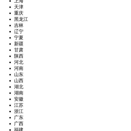
上海
天津
重庆
黑龙江
吉林
辽宁
宁夏
新疆
甘肃
陕西
河北
河南
山东
山西
湖北
湖南
安徽
江苏
浙江
广东
广西
福建