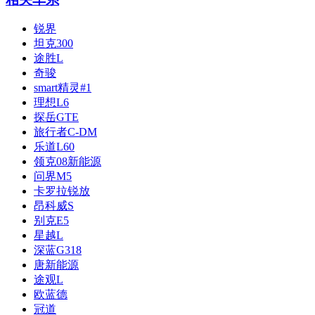
锐界
坦克300
途胜L
奇骏
smart精灵#1
理想L6
探岳GTE
旅行者C-DM
乐道L60
领克08新能源
问界M5
卡罗拉锐放
昂科威S
别克E5
星越L
深蓝G318
唐新能源
途观L
欧蓝德
冠道