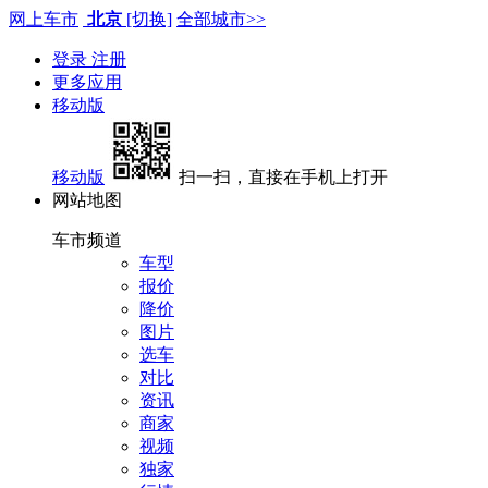
网上车市
北京
[切换]
全部城市>>
登录
注册
更多应用
移动版
移动版
扫一扫，直接在手机上打开
网站地图
车市频道
车型
报价
降价
图片
选车
对比
资讯
商家
视频
独家