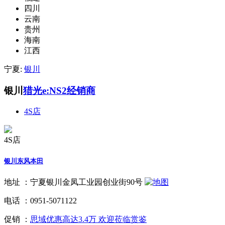
四川
云南
贵州
海南
江西
宁夏:
银川
银川
猎光e:NS2经销商
4S店
4S店
银川东风本田
地址 ：
宁夏银川金凤工业园创业街90号
电话 ：
0951-5071122
促销 ：
思域优惠高达3.4万 欢迎莅临赏鉴