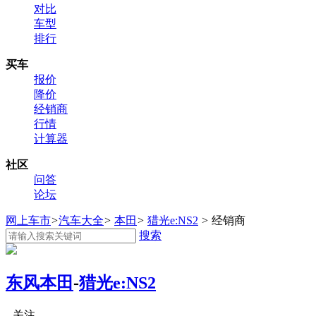
对比
车型
排行
买车
报价
降价
经销商
行情
计算器
社区
问答
论坛
网上车市
>
汽车大全
>
本田
>
猎光e:NS2
>
经销商
搜索
东风本田
-
猎光e:NS2
关注