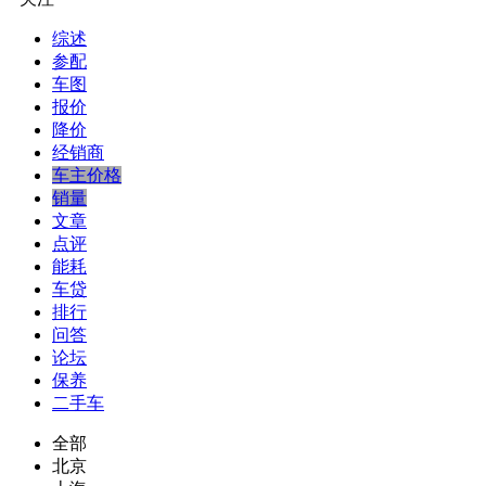
综述
参配
车图
报价
降价
经销商
车主价格
销量
文章
点评
能耗
车贷
排行
问答
论坛
保养
二手车
全部
北京