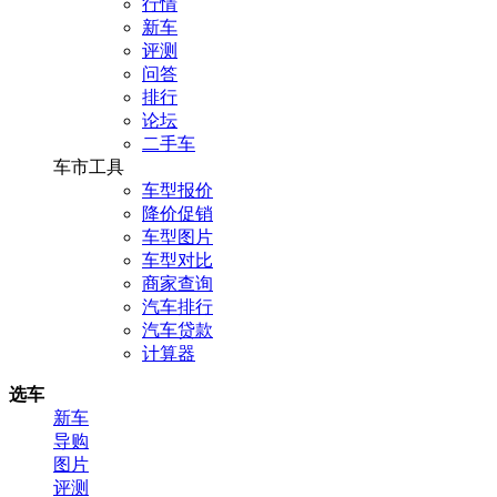
行情
新车
评测
问答
排行
论坛
二手车
车市工具
车型报价
降价促销
车型图片
车型对比
商家查询
汽车排行
汽车贷款
计算器
选车
新车
导购
图片
评测