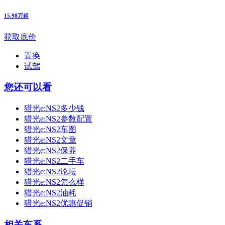
15.98万起
获取底价
置换
试驾
您还可以看
猎光e:NS2多少钱
猎光e:NS2参数配置
猎光e:NS2车图
猎光e:NS2文章
猎光e:NS2保养
猎光e:NS2二手车
猎光e:NS2论坛
猎光e:NS2怎么样
猎光e:NS2油耗
猎光e:NS2优惠促销
相关车系