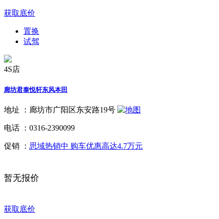
获取底价
置换
试驾
4S店
廊坊君泰悦轩东风本田
地址 ：
廊坊市广阳区东安路19号
电话 ：
0316-2390099
促销 ：
思域热销中 购车优惠高达4.7万元
暂无报价
获取底价