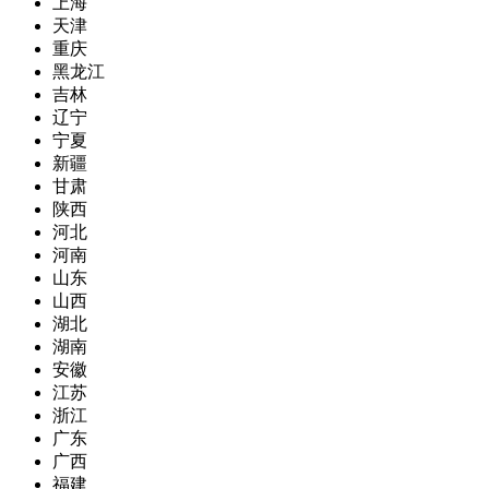
上海
天津
重庆
黑龙江
吉林
辽宁
宁夏
新疆
甘肃
陕西
河北
河南
山东
山西
湖北
湖南
安徽
江苏
浙江
广东
广西
福建