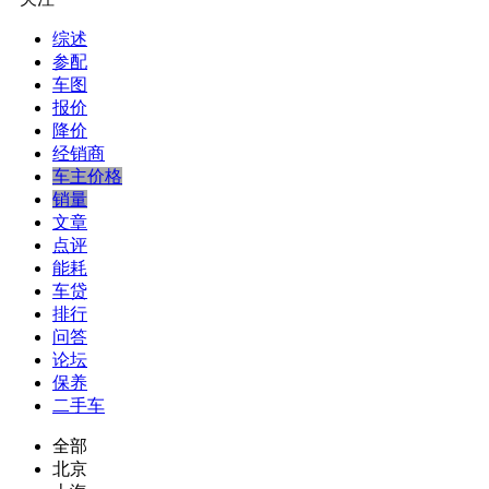
综述
参配
车图
报价
降价
经销商
车主价格
销量
文章
点评
能耗
车贷
排行
问答
论坛
保养
二手车
全部
北京