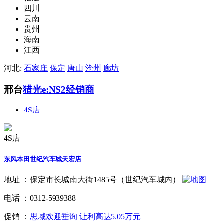
四川
云南
贵州
海南
江西
河北:
石家庄
保定
唐山
沧州
廊坊
邢台
猎光e:NS2经销商
4S店
4S店
东风本田世纪汽车城天宏店
地址 ：
保定市长城南大街1485号（世纪汽车城内）
电话 ：
0312-5939388
促销 ：
思域欢迎垂询 让利高达5.05万元