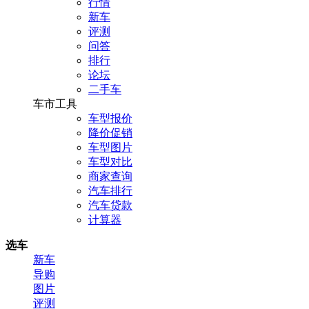
行情
新车
评测
问答
排行
论坛
二手车
车市工具
车型报价
降价促销
车型图片
车型对比
商家查询
汽车排行
汽车贷款
计算器
选车
新车
导购
图片
评测