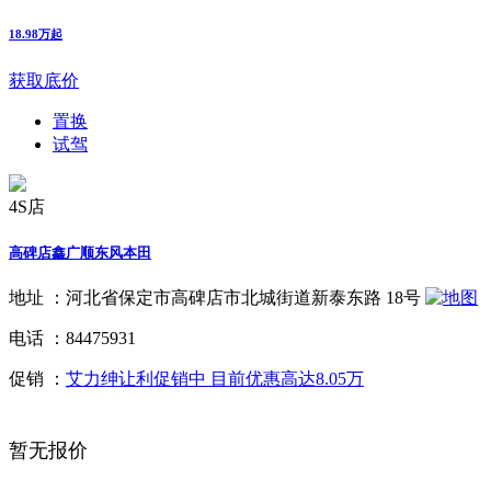
18.98万起
获取底价
置换
试驾
4S店
高碑店鑫广顺东风本田
地址 ：
河北省保定市高碑店市北城街道新泰东路 18号
电话 ：
84475931
促销 ：
艾力绅让利促销中 目前优惠高达8.05万
暂无报价