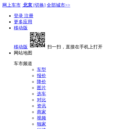
网上车市
北京
[切换]
全部城市>>
登录
注册
更多应用
移动版
移动版
扫一扫，直接在手机上打开
网站地图
车市频道
车型
报价
降价
图片
选车
对比
资讯
商家
视频
独家