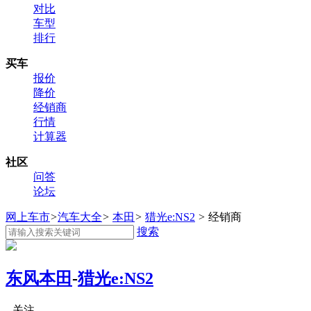
对比
车型
排行
买车
报价
降价
经销商
行情
计算器
社区
问答
论坛
网上车市
>
汽车大全
>
本田
>
猎光e:NS2
>
经销商
搜索
东风本田
-
猎光e:NS2
关注