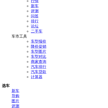
行情
新车
评测
问答
排行
论坛
二手车
车市工具
车型报价
降价促销
车型图片
车型对比
商家查询
汽车排行
汽车贷款
计算器
选车
新车
导购
图片
评测