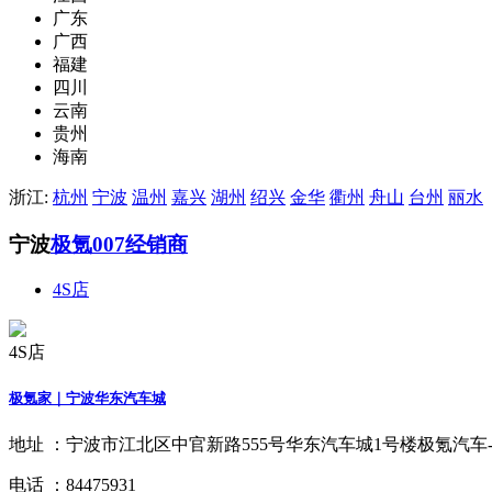
广东
广西
福建
四川
云南
贵州
海南
浙江:
杭州
宁波
温州
嘉兴
湖州
绍兴
金华
衢州
舟山
台州
丽水
宁波
极氪007经销商
4S店
4S店
极氪家｜宁波华东汽车城
地址 ：
宁波市江北区中官新路555号华东汽车城1号楼极氪汽车
电话 ：
84475931