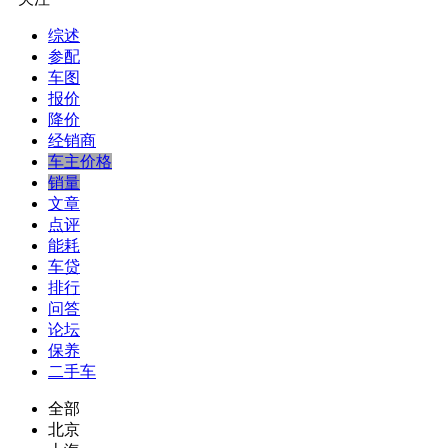
综述
参配
车图
报价
降价
经销商
车主价格
销量
文章
点评
能耗
车贷
排行
问答
论坛
保养
二手车
全部
北京