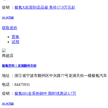
促销 ：
极氪X欢迎到店品鉴 售价17.9万元起
20.39万起
获取底价
置换
试驾
商超店
极氪空间｜龙湖鄞州天街
地址 ：
浙江省宁波市鄞州区中兴路77号龙湖天街一楼极氪汽车
电话 ：
84475931
促销 ：
极氪001全系热销中 限时优惠达3.7万
20.39万起