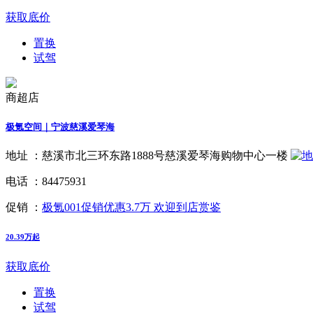
获取底价
置换
试驾
商超店
极氪空间｜宁波慈溪爱琴海
地址 ：
慈溪市北三环东路1888号慈溪爱琴海购物中心一楼
电话 ：
84475931
促销 ：
极氪001促销优惠3.7万 欢迎到店赏鉴
20.39万起
获取底价
置换
试驾