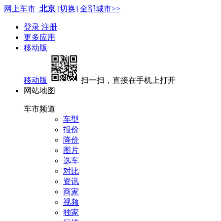
网上车市
北京
[切换]
全部城市>>
登录
注册
更多应用
移动版
移动版
扫一扫，直接在手机上打开
网站地图
车市频道
车型
报价
降价
图片
选车
对比
资讯
商家
视频
独家