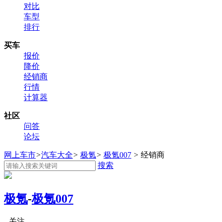
对比
车型
排行
买车
报价
降价
经销商
行情
计算器
社区
问答
论坛
网上车市
>
汽车大全
>
极氪
>
极氪007
>
经销商
搜索
极氪
-
极氪007
关注