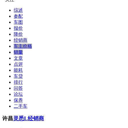
综述
参配
车图
报价
降价
经销商
车主价格
销量
文章
点评
能耗
车贷
排行
问答
论坛
保养
二手车
许昌
灵悉L经销商