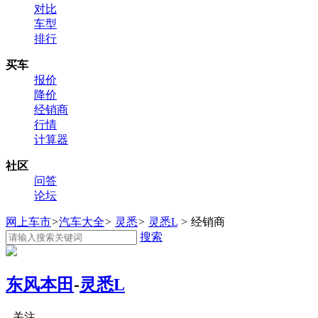
对比
车型
排行
买车
报价
降价
经销商
行情
计算器
社区
问答
论坛
网上车市
>
汽车大全
>
灵悉
>
灵悉L
>
经销商
搜索
东风本田
-
灵悉L
关注