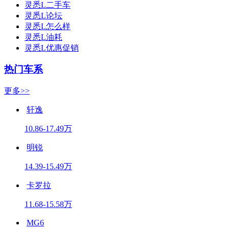
灵悉L二手车
灵悉L论坛
灵悉L怎么样
灵悉L油耗
灵悉L优惠促销
热门车系
更多>>
轩逸
10.86-17.49万
明锐
14.39-15.49万
卡罗拉
11.68-15.58万
MG6