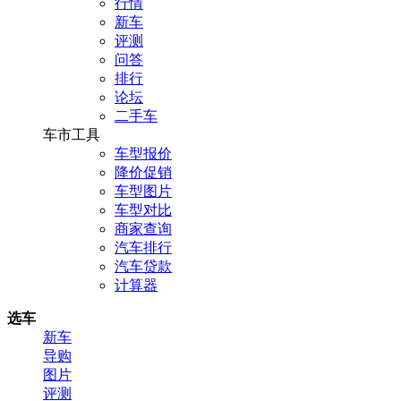
行情
新车
评测
问答
排行
论坛
二手车
车市工具
车型报价
降价促销
车型图片
车型对比
商家查询
汽车排行
汽车贷款
计算器
选车
新车
导购
图片
评测