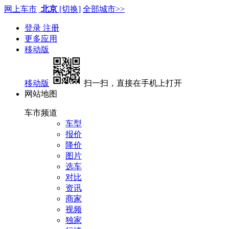
网上车市
北京
[切换]
全部城市>>
登录
注册
更多应用
移动版
移动版
扫一扫，直接在手机上打开
网站地图
车市频道
车型
报价
降价
图片
选车
对比
资讯
商家
视频
独家