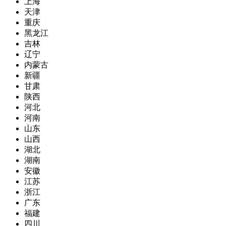
上海
天津
重庆
黑龙江
吉林
辽宁
内蒙古
新疆
甘肃
陕西
河北
河南
山东
山西
湖北
湖南
安徽
江苏
浙江
广东
福建
四川