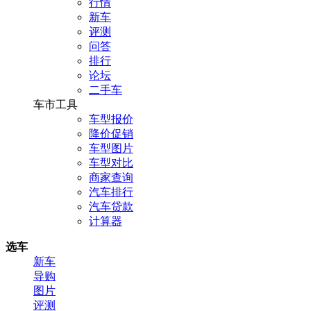
行情
新车
评测
问答
排行
论坛
二手车
车市工具
车型报价
降价促销
车型图片
车型对比
商家查询
汽车排行
汽车贷款
计算器
选车
新车
导购
图片
评测