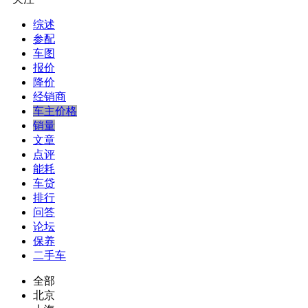
综述
参配
车图
报价
降价
经销商
车主价格
销量
文章
点评
能耗
车贷
排行
问答
论坛
保养
二手车
全部
北京