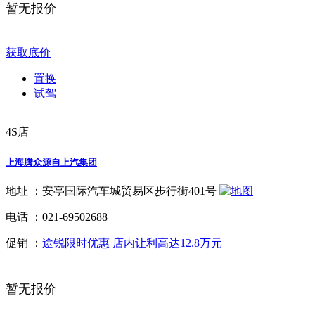
暂无报价
获取底价
置换
试驾
4S店
上海腾众源自上汽集团
地址 ：
安亭国际汽车城贸易区步行街401号
电话 ：
021-69502688
促销 ：
途锐限时优惠 店内让利高达12.8万元
暂无报价