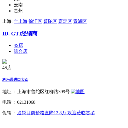
云南
贵州
上海:
全上海
徐汇区
普陀区
嘉定区
青浦区
ID. GTI经销商
4S店
综合店
4S店
科乐通进口大众
地址 ：
上海市普陀区红柳路399号
电话 ：
02131068
促销 ：
途锐目前价格直降12.8万 欢迎莅临赏鉴