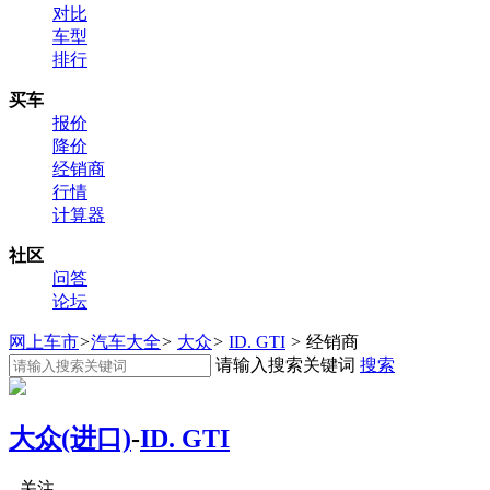
对比
车型
排行
买车
报价
降价
经销商
行情
计算器
社区
问答
论坛
网上车市
>
汽车大全
>
大众
>
ID. GTI
>
经销商
请输入搜索关键词
搜索
大众(进口)
-
ID. GTI
关注