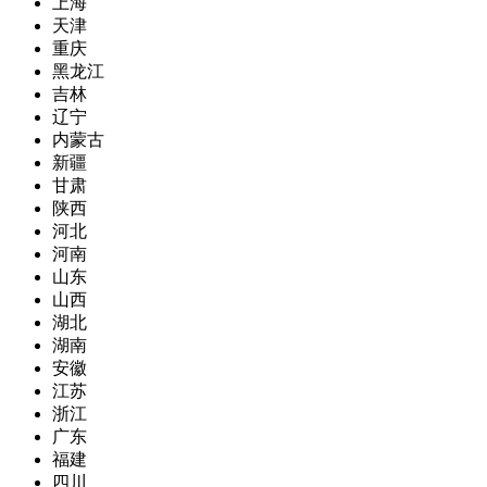
上海
天津
重庆
黑龙江
吉林
辽宁
内蒙古
新疆
甘肃
陕西
河北
河南
山东
山西
湖北
湖南
安徽
江苏
浙江
广东
福建
四川