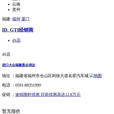
云南
贵州
福建:
福州
厦门
ID. GTI经销商
4S店
4S店
进口大众福建盈众润达
地址 ：
福建省福州市仓山区则徐大道名星汽车城
电话 ：
0591-88351999
促销 ：
途锐限时优惠 目前优惠高达12.8万元
暂无报价