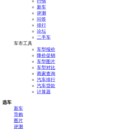
行情
新车
评测
问答
排行
论坛
二手车
车市工具
车型报价
降价促销
车型图片
车型对比
商家查询
汽车排行
汽车贷款
计算器
选车
新车
导购
图片
评测