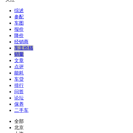
综述
参配
车图
报价
降价
经销商
车主价格
销量
文章
点评
能耗
车贷
排行
问答
论坛
保养
二手车
全部
北京