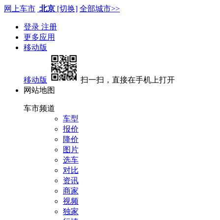
网上车市
北京
[切换]
全部城市>>
登录
注册
更多应用
移动版
移动版
扫一扫，直接在手机上打开
网站地图
车市频道
车型
报价
降价
图片
选车
对比
资讯
商家
视频
独家