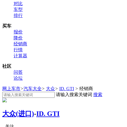
对比
车型
排行
买车
报价
降价
经销商
行情
计算器
社区
问答
论坛
网上车市
>
汽车大全
>
大众
>
ID. GTI
>
经销商
请输入搜索关键词
搜索
大众(进口)
-
ID. GTI
关注