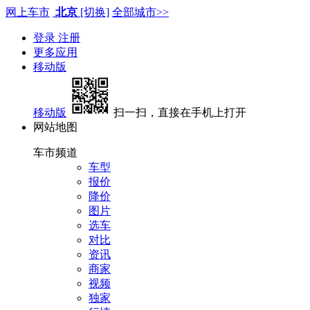
网上车市
北京
[切换]
全部城市>>
登录
注册
更多应用
移动版
移动版
扫一扫，直接在手机上打开
网站地图
车市频道
车型
报价
降价
图片
选车
对比
资讯
商家
视频
独家