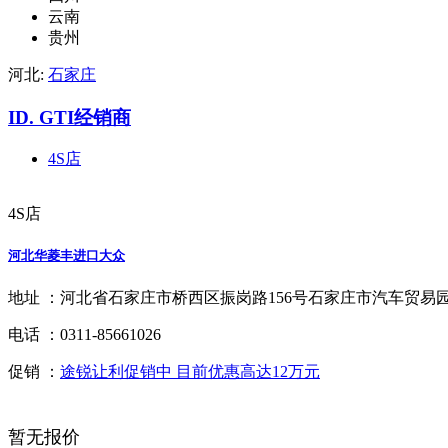
云南
贵州
河北:
石家庄
ID. GTI经销商
4S店
4S店
河北华菱丰进口大众
地址 ：
河北省石家庄市桥西区振岗路156号石家庄市汽车贸易园桥
电话 ：
0311-85661026
促销 ：
途锐让利促销中 目前优惠高达12万元
暂无报价