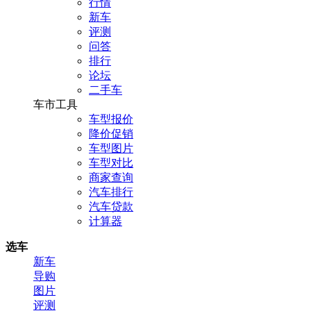
行情
新车
评测
问答
排行
论坛
二手车
车市工具
车型报价
降价促销
车型图片
车型对比
商家查询
汽车排行
汽车贷款
计算器
选车
新车
导购
图片
评测