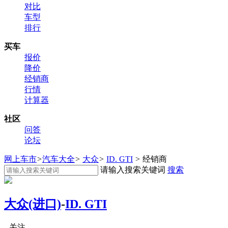
对比
车型
排行
买车
报价
降价
经销商
行情
计算器
社区
问答
论坛
网上车市
>
汽车大全
>
大众
>
ID. GTI
>
经销商
请输入搜索关键词
搜索
大众(进口)
-
ID. GTI
关注