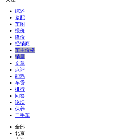
综述
参配
车图
报价
降价
经销商
车主价格
销量
文章
点评
能耗
车贷
排行
问答
论坛
保养
二手车
全部
北京