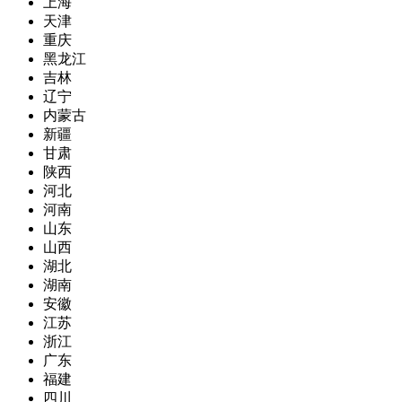
上海
天津
重庆
黑龙江
吉林
辽宁
内蒙古
新疆
甘肃
陕西
河北
河南
山东
山西
湖北
湖南
安徽
江苏
浙江
广东
福建
四川