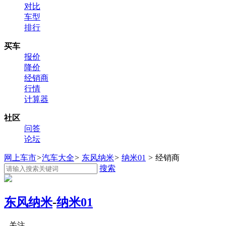
对比
车型
排行
买车
报价
降价
经销商
行情
计算器
社区
问答
论坛
网上车市
>
汽车大全
>
东风纳米
>
纳米01
>
经销商
搜索
东风纳米
-
纳米01
关注