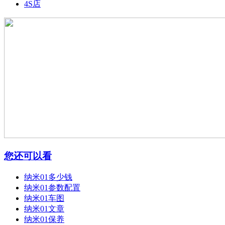
4S店
您还可以看
纳米01多少钱
纳米01参数配置
纳米01车图
纳米01文章
纳米01保养