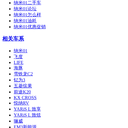
纳米01二手车
纳米01论坛
纳米01怎么样
纳米01油耗
纳米01优惠促销
相关车系
纳米01
飞度
LIFE
海豚
雪铁龙C2
钇为3
五菱缤果
前途K20
KX CROSS
悦纳RV
YARiS L 致享
YARiS L 致炫
骊威
EM3新能源