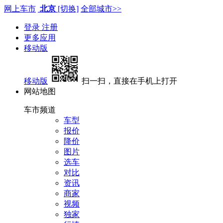
网上车市
北京
[切换]
全部城市>>
登录
注册
更多应用
移动版
移动版
扫一扫，直接在手机上打开
网站地图
车市频道
车型
报价
降价
图片
选车
对比
资讯
商家
视频
独家