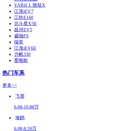
YARiS L 致炫X
江淮iEV7
江铃E160
北斗星X5E
昌河EV5
威驰FS
瑞奕
江淮iEV6E
力帆330
爱唯欧
热门车系
更多>>
飞度
6.68-10.88万
海鸥
6.98-8.59万