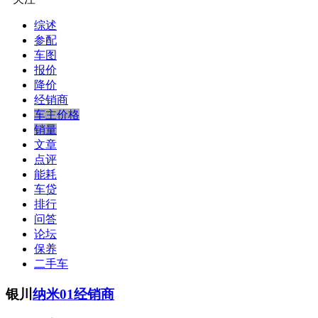
综述
参配
车图
报价
降价
经销商
车主价格
销量
文章
点评
能耗
车贷
排行
问答
论坛
保养
二手车
银川
纳米01经销商