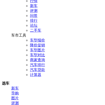
行情
新车
评测
问答
排行
论坛
二手车
车市工具
车型报价
降价促销
车型图片
车型对比
商家查询
汽车排行
汽车贷款
计算器
选车
新车
导购
图片
评测