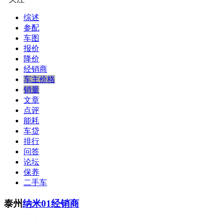
综述
参配
车图
报价
降价
经销商
车主价格
销量
文章
点评
能耗
车贷
排行
问答
论坛
保养
二手车
泰州
纳米01经销商