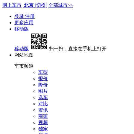
网上车市
北京
[切换]
全部城市>>
登录
注册
更多应用
移动版
移动版
扫一扫，直接在手机上打开
网站地图
车市频道
车型
报价
降价
图片
选车
对比
资讯
商家
视频
独家