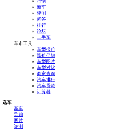
行情
新车
评测
问答
排行
论坛
二手车
车市工具
车型报价
降价促销
车型图片
车型对比
商家查询
汽车排行
汽车贷款
计算器
选车
新车
导购
图片
评测