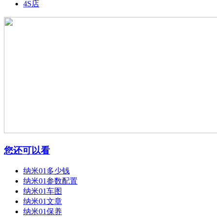
4S店
您还可以看
纳米01多少钱
纳米01参数配置
纳米01车图
纳米01文章
纳米01保养