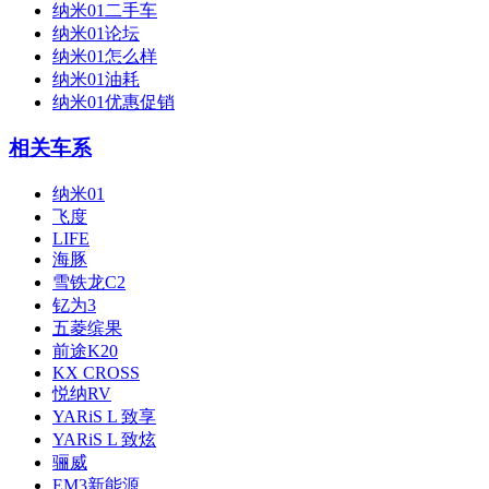
纳米01二手车
纳米01论坛
纳米01怎么样
纳米01油耗
纳米01优惠促销
相关车系
纳米01
飞度
LIFE
海豚
雪铁龙C2
钇为3
五菱缤果
前途K20
KX CROSS
悦纳RV
YARiS L 致享
YARiS L 致炫
骊威
EM3新能源