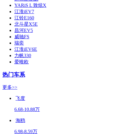
YARiS L 致炫X
江淮iEV7
江铃E160
北斗星X5E
昌河EV5
威驰FS
瑞奕
江淮iEV6E
力帆330
爱唯欧
热门车系
更多>>
飞度
6.68-10.88万
海鸥
6.98-8.59万