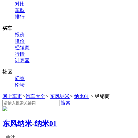
对比
车型
排行
买车
报价
降价
经销商
行情
计算器
社区
问答
论坛
网上车市
>
汽车大全
>
东风纳米
>
纳米01
>
经销商
搜索
东风纳米
-
纳米01
关注