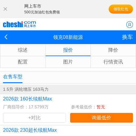
网上车市
领取红包
500元加油红包免费领
换车
领克08新能源
综述
报价
降价
配置
图片
行情资讯
在售车型
1.5升 涡轮增压 163马力
2026款 160长续航Max
厂商指导价：17.5799万
参考最低价：
暂无
+对比
询最低价
2026款 230超长续航Max