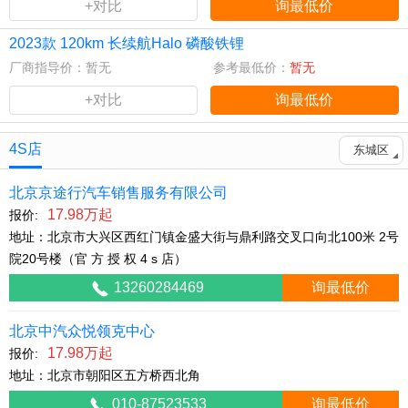
+对比
询最低价
2023款 120km 长续航Halo 磷酸铁锂
厂商指导价：暂无
参考最低价：
暂无
+对比
询最低价
4S店
东城区
北京京途行汽车销售服务有限公司
17.98万起
报价:
地址：北京市大兴区西红门镇金盛大街与鼎利路交叉口向北100米 2号
院20号楼（官 方 授 权 4 s 店）
13260284469
询最低价
北京中汽众悦领克中心
17.98万起
报价:
地址：北京市朝阳区五方桥西北角
010-87523533
询最低价