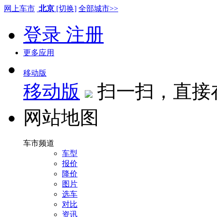
网上车市
北京
[切换]
全部城市>>
登录
注册
更多应用
移动版
移动版
扫一扫，直接
网站地图
车市频道
车型
报价
降价
图片
选车
对比
资讯