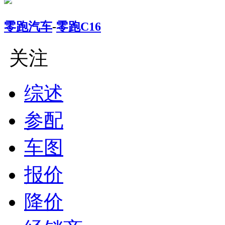
零跑汽车
-
零跑C16
关注
综述
参配
车图
报价
降价