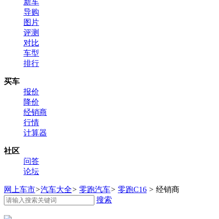
新车
导购
图片
评测
对比
车型
排行
买车
报价
降价
经销商
行情
计算器
社区
问答
论坛
网上车市
>
汽车大全
>
零跑汽车
>
零跑C16
>
经销商
搜索