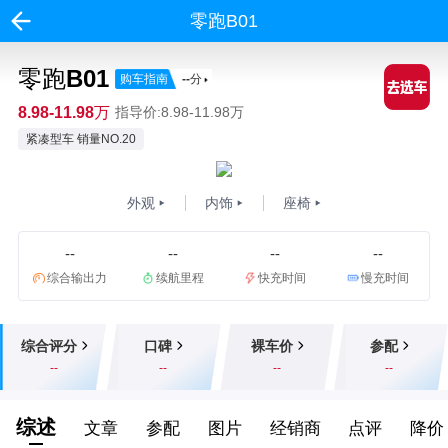
零跑B01
零跑B01
购车指南
--
分
8.98-11.98万
指导价:8.98-11.98万
紧凑型车 销量NO.20
外观
内饰
座椅
--
--
--
--
综合输出力
续航里程
快充时间
慢充时间
综合评分
口碑
裸车价
参配
--
--
--
--
综述
文章
参配
图片
经销商
点评
降价