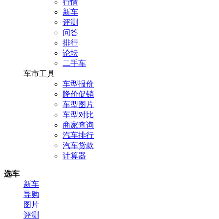
行情
新车
评测
问答
排行
论坛
二手车
车市工具
车型报价
降价促销
车型图片
车型对比
商家查询
汽车排行
汽车贷款
计算器
选车
新车
导购
图片
评测