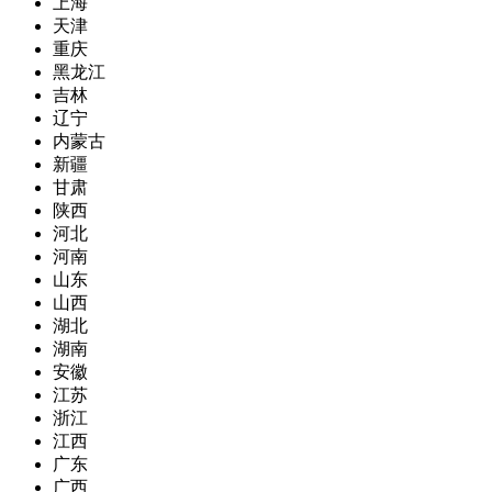
上海
天津
重庆
黑龙江
吉林
辽宁
内蒙古
新疆
甘肃
陕西
河北
河南
山东
山西
湖北
湖南
安徽
江苏
浙江
江西
广东
广西