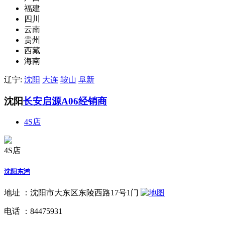
福建
四川
云南
贵州
西藏
海南
辽宁:
沈阳
大连
鞍山
阜新
沈阳
长安启源A06经销商
4S店
4S店
沈阳东鸿
地址 ：
沈阳市大东区东陵西路17号1门
电话 ：
84475931