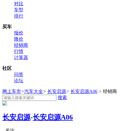
对比
车型
排行
买车
报价
降价
经销商
行情
计算器
社区
问答
论坛
网上车市
>
汽车大全
>
长安启源
>
长安启源A06
>
经销商
搜索
长安启源
-
长安启源A06
关注