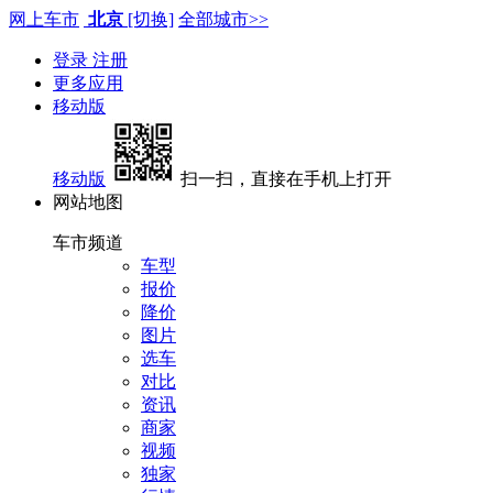
网上车市
北京
[切换]
全部城市>>
登录
注册
更多应用
移动版
移动版
扫一扫，直接在手机上打开
网站地图
车市频道
车型
报价
降价
图片
选车
对比
资讯
商家
视频
独家