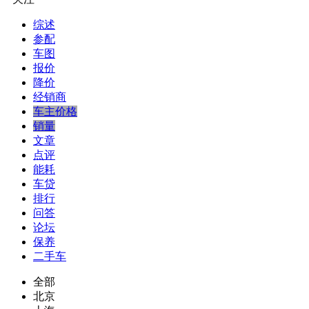
综述
参配
车图
报价
降价
经销商
车主价格
销量
文章
点评
能耗
车贷
排行
问答
论坛
保养
二手车
全部
北京