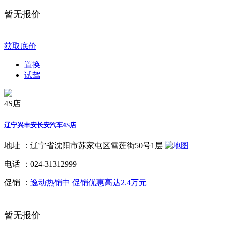
暂无报价
获取底价
置换
试驾
4S店
辽宁兴丰安长安汽车4S店
地址 ：
辽宁省沈阳市苏家屯区雪莲街50号1层
电话 ：
024-31312999
促销 ：
逸动热销中 促销优惠高达2.4万元
暂无报价