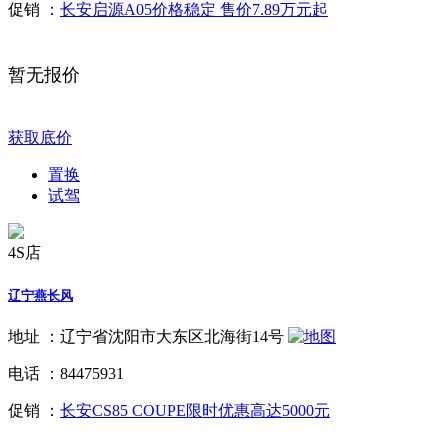
促销 ：
长安启源A05价格稳定 售价7.89万元起
暂无报价
获取底价
置换
试驾
4S店
辽宁燕长风
地址 ：
辽宁省沈阳市大东区北海街14号
电话 ：
84475931
促销 ：
长安CS85 COUPE限时优惠高达5000元