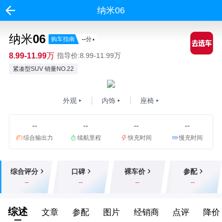
纳米06
纳米06
购车指南
--
分
8.99-11.99万
指导价:8.99-11.99万
紧凑型SUV 销量NO.22
外观
内饰
座椅
--
--
--
--
综合输出力
续航里程
快充时间
慢充时间
综合评分
口碑
裸车价
参配
--
--
--
--
综述
文章
参配
图片
经销商
点评
降价