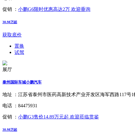
促销 ：
小鹏G6限时优惠高达2万 欢迎垂询
30.98万起
获取底价
置换
试驾
展厅
泰州国际车城小鹏汽车
地址 ：
江苏省泰州市医药高新技术产业开发区海军西路117号1
电话 ：
84475931
促销 ：
小鹏G3售价14.89万元起 欢迎莅临赏鉴
30.98万起