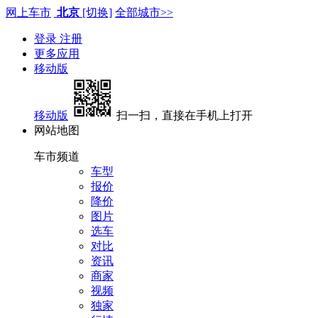
网上车市
北京
[切换]
全部城市>>
登录
注册
更多应用
移动版
移动版
扫一扫，直接在手机上打开
网站地图
车市频道
车型
报价
降价
图片
选车
对比
资讯
商家
视频
独家