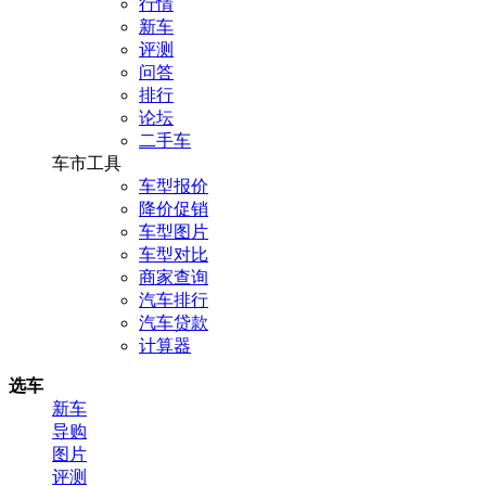
行情
新车
评测
问答
排行
论坛
二手车
车市工具
车型报价
降价促销
车型图片
车型对比
商家查询
汽车排行
汽车贷款
计算器
选车
新车
导购
图片
评测