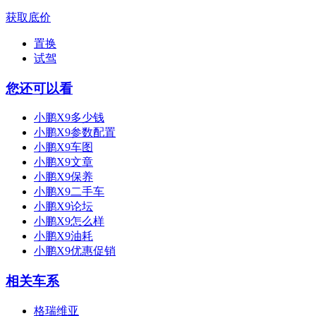
获取底价
置换
试驾
您还可以看
小鹏X9多少钱
小鹏X9参数配置
小鹏X9车图
小鹏X9文章
小鹏X9保养
小鹏X9二手车
小鹏X9论坛
小鹏X9怎么样
小鹏X9油耗
小鹏X9优惠促销
相关车系
格瑞维亚