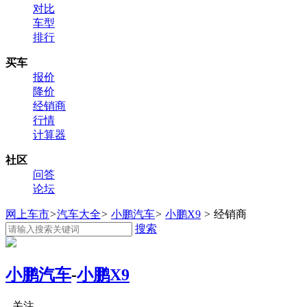
对比
车型
排行
买车
报价
降价
经销商
行情
计算器
社区
问答
论坛
网上车市
>
汽车大全
>
小鹏汽车
>
小鹏X9
>
经销商
搜索
小鹏汽车
-
小鹏X9
关注