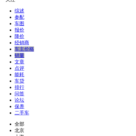
综述
参配
车图
报价
降价
经销商
车主价格
销量
文章
点评
能耗
车贷
排行
问答
论坛
保养
二手车
全部
北京