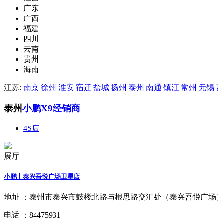
广东
广西
福建
四川
云南
贵州
海南
江苏:
南京
徐州
淮安
宿迁
盐城
扬州
泰州
南通
镇江
常州
无锡
泰州
小鹏X9经销商
4S店
展厅
小鹏丨泰兴吾悦广场卫星店
地址 ：
泰州市泰兴市鼓楼北路与根思路交汇处（泰兴吾悦广场
电话 ：
84475931