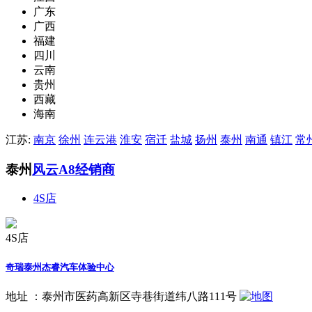
广东
广西
福建
四川
云南
贵州
西藏
海南
江苏:
南京
徐州
连云港
淮安
宿迁
盐城
扬州
泰州
南通
镇江
常
泰州
风云A8经销商
4S店
4S店
奇瑞泰州杰睿汽车体验中心
地址 ：
泰州市医药高新区寺巷街道纬八路111号