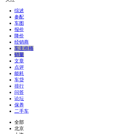
综述
参配
车图
报价
降价
经销商
车主价格
销量
文章
点评
能耗
车贷
排行
问答
论坛
保养
二手车
全部
北京