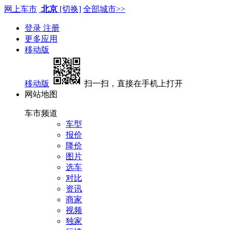
网上车市
北京
[切换]
全部城市>>
登录
注册
更多应用
移动版
移动版
扫一扫，直接在手机上打开
网站地图
车市频道
车型
报价
降价
图片
选车
对比
资讯
商家
视频
独家