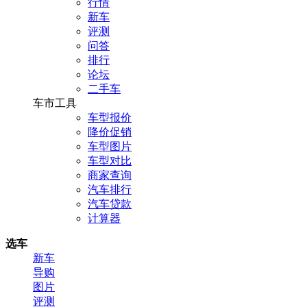
行情
新车
评测
问答
排行
论坛
二手车
车市工具
车型报价
降价促销
车型图片
车型对比
商家查询
汽车排行
汽车贷款
计算器
选车
新车
导购
图片
评测