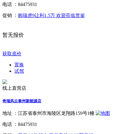
电话 ：
84475931
促销 ：
购瑞虎9让利1.5万 欢迎莅临赏鉴
暂无报价
获取底价
置换
试驾
线上直营店
奇瑞风云泰州新能源店
地址 ：
江苏省泰州市海陵区龙翔路159号1幢
电话 ：
84475931