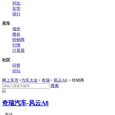
对比
车型
排行
买车
报价
降价
经销商
行情
计算器
社区
问答
论坛
网上车市
>
汽车大全
>
奇瑞
>
风云A8
>
经销商
搜索
奇瑞汽车
-
风云A8
关注