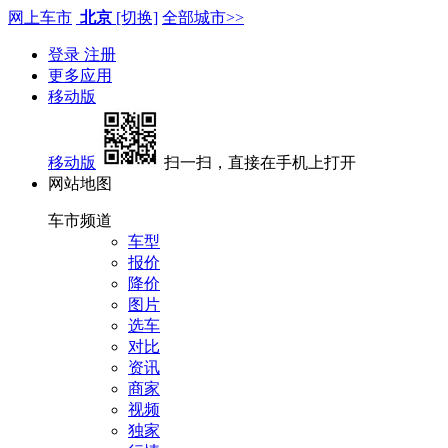
网上车市
北京
[切换]
全部城市>>
登录
注册
更多应用
移动版
移动版
扫一扫，直接在手机上打开
网站地图
车市频道
车型
报价
降价
图片
选车
对比
资讯
商家
视频
独家