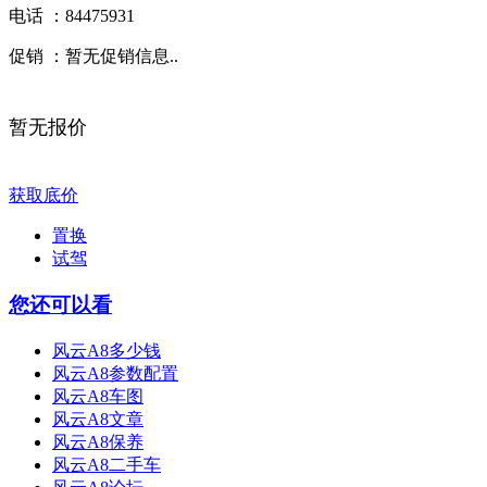
电话 ：
84475931
促销 ：
暂无促销信息..
暂无报价
获取底价
置换
试驾
您还可以看
风云A8多少钱
风云A8参数配置
风云A8车图
风云A8文章
风云A8保养
风云A8二手车