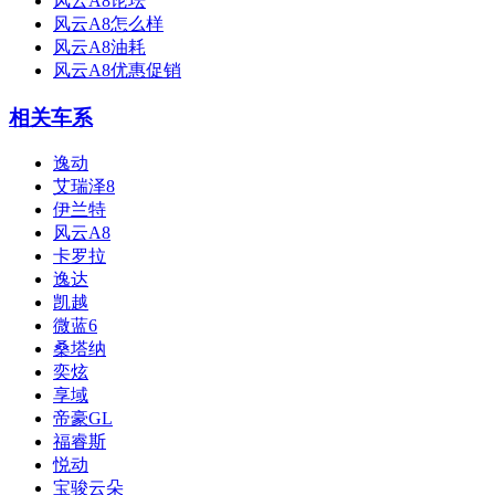
风云A8论坛
风云A8怎么样
风云A8油耗
风云A8优惠促销
相关车系
逸动
艾瑞泽8
伊兰特
风云A8
卡罗拉
逸达
凯越
微蓝6
桑塔纳
奕炫
享域
帝豪GL
福睿斯
悦动
宝骏云朵