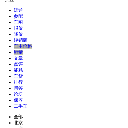
综述
参配
车图
报价
降价
经销商
车主价格
销量
文章
点评
能耗
车贷
排行
问答
论坛
保养
二手车
全部
北京