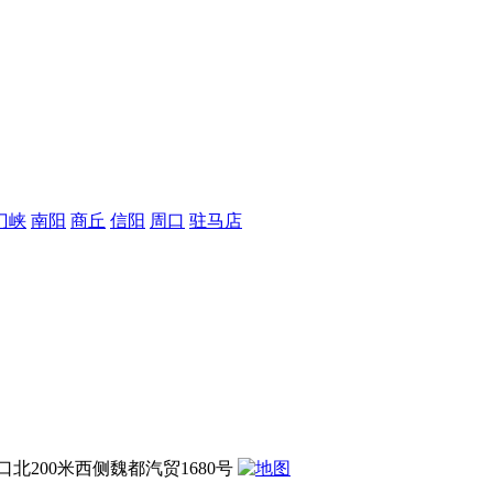
门峡
南阳
商丘
信阳
周口
驻马店
200米西侧魏都汽贸1680号