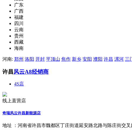
广东
广西
福建
四川
云南
贵州
西藏
海南
河南:
郑州
洛阳
开封
平顶山
焦作
新乡
安阳
濮阳
许昌
漯河
三
许昌
风云A8经销商
4S店
线上直营店
奇瑞风云许昌新能源店
地址 ：
河南省许昌市魏都区丁庄街道延安路北路与陈庄街交叉口北