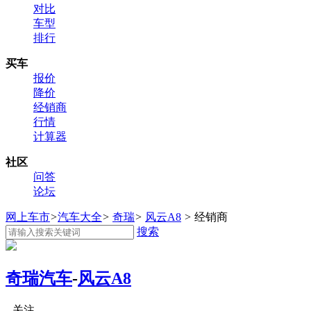
对比
车型
排行
买车
报价
降价
经销商
行情
计算器
社区
问答
论坛
网上车市
>
汽车大全
>
奇瑞
>
风云A8
>
经销商
搜索
奇瑞汽车
-
风云A8
关注