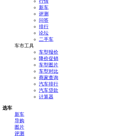
行情
新车
评测
问答
排行
论坛
二手车
车市工具
车型报价
降价促销
车型图片
车型对比
商家查询
汽车排行
汽车贷款
计算器
选车
新车
导购
图片
评测