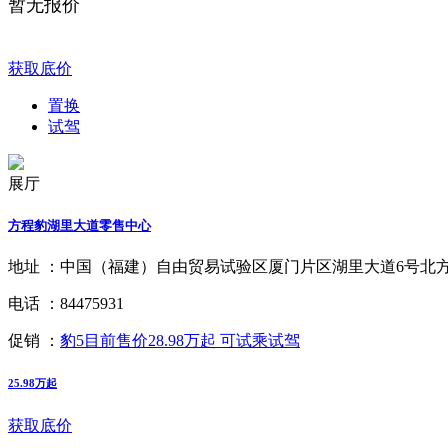
暂无报价
获取底价
置换
试驾
展厅
方程豹湖里大道零售中心
地址 ：
中国（福建）自由贸易试验区厦门片区湖里大道6号北方商务
电话 ：
84475931
促销 ：
豹5目前售价28.98万起 可试乘试驾
25.98万起
获取底价