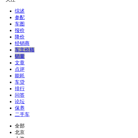
综述
参配
车图
报价
降价
经销商
车主价格
销量
文章
点评
能耗
车贷
排行
问答
论坛
保养
二手车
全部
北京