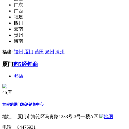
广东
广西
福建
四川
云南
贵州
海南
福建:
福州
厦门
莆田
泉州
漳州
厦门
豹5经销商
4S店
4S店
方程豹厦门海沧销售中心
地址 ：
厦门市海沧区马青路1233号-3号一楼A区
电话 ：
84475931