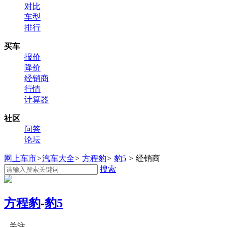
对比
车型
排行
买车
报价
降价
经销商
行情
计算器
社区
问答
论坛
网上车市
>
汽车大全
>
方程豹
>
豹5
>
经销商
搜索
方程豹
-
豹5
关注