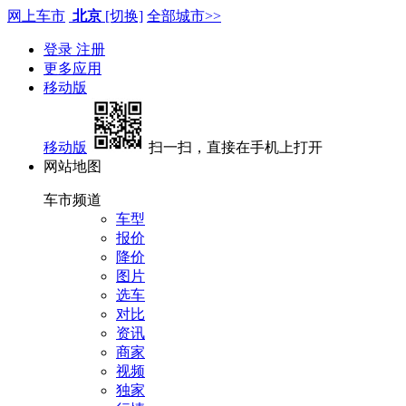
网上车市
北京
[切换]
全部城市>>
登录
注册
更多应用
移动版
移动版
扫一扫，直接在手机上打开
网站地图
车市频道
车型
报价
降价
图片
选车
对比
资讯
商家
视频
独家