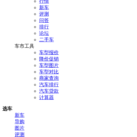
行情
新车
评测
问答
排行
论坛
二手车
车市工具
车型报价
降价促销
车型图片
车型对比
商家查询
汽车排行
汽车贷款
计算器
选车
新车
导购
图片
评测