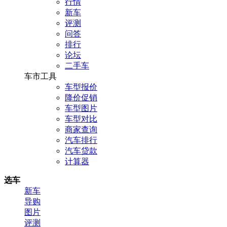
行情
新车
评测
问答
排行
论坛
二手车
车市工具
车型报价
降价促销
车型图片
车型对比
商家查询
汽车排行
汽车贷款
计算器
选车
新车
导购
图片
评测