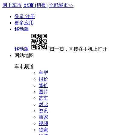
网上车市
北京
[切换]
全部城市>>
登录
注册
更多应用
移动版
移动版
扫一扫，直接在手机上打开
网站地图
车市频道
车型
报价
降价
图片
选车
对比
资讯
商家
视频
独家