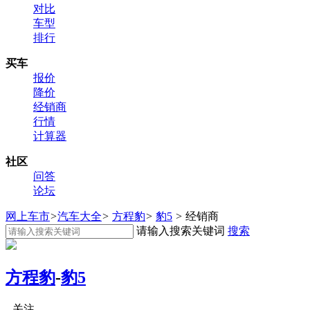
对比
车型
排行
买车
报价
降价
经销商
行情
计算器
社区
问答
论坛
网上车市
>
汽车大全
>
方程豹
>
豹5
>
经销商
请输入搜索关键词
搜索
方程豹
-
豹5
关注