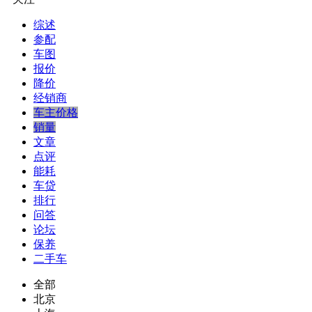
综述
参配
车图
报价
降价
经销商
车主价格
销量
文章
点评
能耗
车贷
排行
问答
论坛
保养
二手车
全部
北京