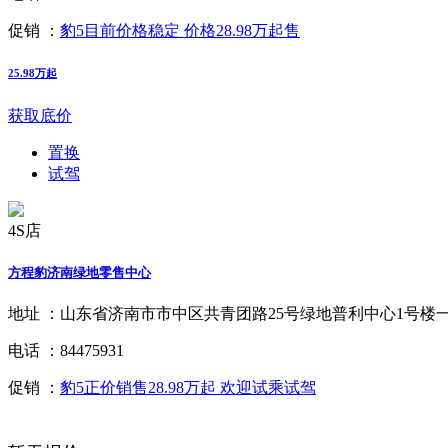
促销 ：
豹5目前价格稳定 价格28.98万起售
25.98万起
获取底价
置换
试驾
4S店
方程豹济南绿地零售中心
地址 ：
山东省济南市市中区共青团路25号绿地普利中心1号楼
电话 ：
84475931
促销 ：
豹5正价销售28.98万起 欢迎试乘试驾