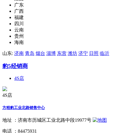
广东
广西
福建
四川
云南
贵州
海南
山东:
济南
青岛
烟台
淄博
东营
潍坊
济宁
日照
临沂
豹5经销商
4S店
4S店
方程豹工业北路销售中心
地址 ：
济南市历城区工业北路中段19977号
电话 ：
84475931