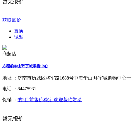
暂无报价
获取底价
置换
试驾
商超店
方程豹华山环宇城零售中心
地址 ：
济南市历城区将军路1688号中海华山 环宇城购物中心一层L
电话 ：
84475931
促销 ：
豹5目前售价稳定 欢迎莅临赏鉴
暂无报价