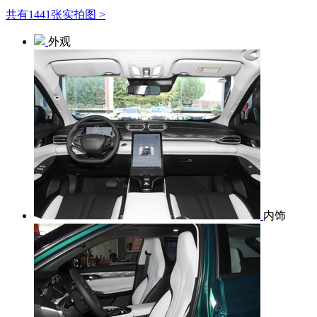
共有1441张实拍图 >
外观
内饰