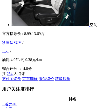
空间
官方指导价 :
8.99-13.69万
紧凑型SUV
/
1.5T
/
油耗
4.97L
约
0.38元/km
综合评分 ：
4.8分
共
254
人点评
支付宝询价
京东询价
微信询价
获取底价
用户关注度排行
排名
1.
哈弗H6