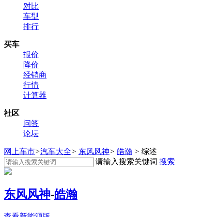
对比
车型
排行
买车
报价
降价
经销商
行情
计算器
社区
问答
论坛
网上车市
>
汽车大全
>
东风风神
>
皓瀚
>
综述
请输入搜索关键词
搜索
东风风神
-
皓瀚
查看新能源版