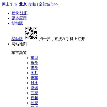
网上车市
北京
[切换]
全部城市>>
登录
注册
更多应用
移动版
移动版
扫一扫，直接在手机上打开
网站地图
车市频道
车型
报价
降价
图片
选车
对比
资讯
商家
视频
独家