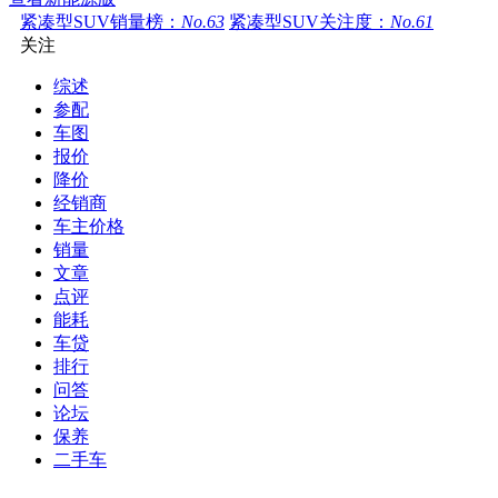
紧凑型SUV销量榜：
No.63
紧凑型SUV关注度：
No.61
关注
综述
参配
车图
报价
降价
经销商
车主价格
销量
文章
点评
能耗
车贷
排行
问答
论坛
保养
二手车