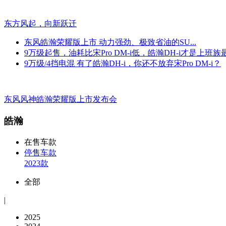
东方风起，向新跃迁
东风皓瀚荣耀版上市 动力强劲、极致省油的SU...
9万级起售，油耗比宋Pro DM-i低，皓瀚DH-i才是上班
9万级/4挡电混 有了皓瀚DH-i，你还不放弃宋Pro DM-i？
东风风神皓瀚荣耀版上市发布会
皓瀚
在售车款
停售车款
2023款
全部
|
2025