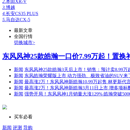
2.
本田XR-V
3.
博越
4.
长安CS35 PLUS
5.
马自达CX-5
最新文章
全国行情
切换城市>
东风风神25款皓瀚一口价7.99万起！置换补.
新闻
东风风神25款皓瀚3天后上市！销售：预计卖8.99万
新闻
东风皓瀚荣耀版上市 动力强劲、极致省油的SUV来
新闻
最高涨2万！东风风神新皓瀚10.99万起售 林更新代
新闻
最高涨2万！东风风神新皓瀚3月11日上市 增多项标
新闻
强势开局！东风风神1月销量大涨129% 皓瀚突破500
买车必看
新闻
评测
导购