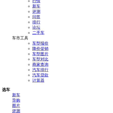
行情
新车
评测
问答
排行
论坛
二手车
车市工具
车型报价
降价促销
车型图片
车型对比
商家查询
汽车排行
汽车贷款
计算器
选车
新车
导购
图片
评测